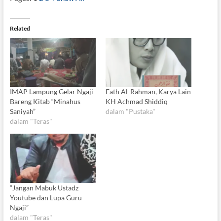
Related
IMAP Lampung Gelar Ngaji
Fath Al-Rahman, Karya Lain
Bareng Kitab “Minahus
KH Achmad Shiddiq
Saniyah”
dalam "Pustaka"
dalam "Teras"
“Jangan Mabuk Ustadz
Youtube dan Lupa Guru
Ngaji”
dalam "Teras"