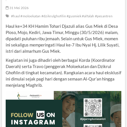
31 Mei 2026
#haul #moloekatan #dzikrulghofilin #gusmiek #alfalah #pesantren
Haul ke+34 KH Hamim Tohari Djazuli alias Gus Miek di Desa
Ploso, Mojo, Kediri, Jawa Timur, Minggu (30/5/2026) malam,
dipadati puluhan ribu jemaah. Selain untuk Gus Miek, momen
ini sekaligus memperingati Haul ke-7 Ibu Nyai Hj. Lilik Suyati,
istri dari almarhum Gus Miek.
Kegiatan ini juga dihadiri oleh berbagai Korda (Koordinator
Daerah) serta Travo (penggerak Moloekatan dan Dzikrul
Ghofilin di tingkat kecamatan). Rangkaian acara haul eksklusif
ini dimulai sejak pagi hari dengan semaan Al-Qur’an hingga
menjelang Maghrib.