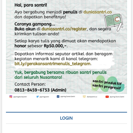
o
s
LOGIN