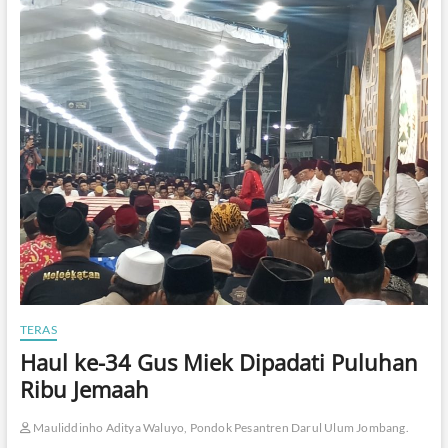
TERAS
​Haul ke-34 Gus Miek Dipadati Puluhan
Ribu Jemaah
Mauliddinho Aditya Waluyo, Pondok Pesantren Darul Ulum Jombang.
.