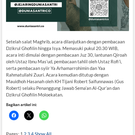
​Setelah salat Maghrib, acara dilanjutkan dengan pembacaan
Dzikrul Ghofilin hingga Isya. Memasuki pukul 20.30 WIB,
acara inti dimulai dengan pembacaan Juz 30, lantunan Qiroah
oleh Ustaz Ibnu Mas’ud, pembacaan tahlil oleh Ustaz Rofi’i,
serta pembacaan syiir Ya Arhamarrohimin dan Yaa
Rahmatullahi Zuuri. Acara kemudian ditutup dengan
Mauidhoh Hasanah oleh KH Tijani Robert Saifunnawas (Gus
Robert) selaku Penanggung Jawab Sema’an Al-Qur’an dan
Dzikrul Ghofilin Moloekatan.
Bagikan artikel ini:
Pages:
1
2
3
4
Show All