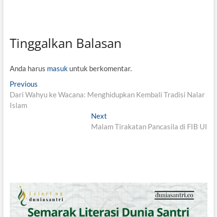
Tinggalkan Balasan
Anda harus
masuk
untuk berkomentar.
N
Previous
P
Dari Wahyu ke Wacana: Menghidupkan Kembali Tradisi Nalar
r
a
Islam
e
v
v
Next
N
i
Malam Tirakatan Pancasila di FIB UI
e
i
o
x
g
u
t
s
p
a
p
o
s
o
s
i
s
t
t
:
p
: