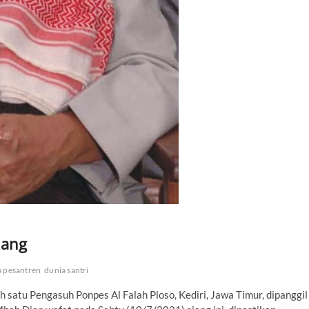
lang
a pesantren
dunia santri
ah satu Pengasuh Ponpes Al Falah Ploso, Kediri, Jawa Timur, dipanggil