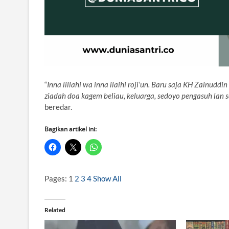
“
Inna lillahi wa inna ilaihi roji’un. Baru saja KH Zainud
ziadah doa kagem beliau, keluarga, sedoyo pengasuh lan sa
beredar.
Bagikan artikel ini:
Pages:
1
2
3
4
Show All
Related