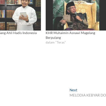
ang Ahli Hadis Indonesia
KHR Muhaimin Asnawi Magelang
"
Berpulang
dalam "Teras"
Next
N
MELODIA KEBYAR D
e
x
t