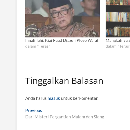
Innalillahi, Kiai Fuad Djazuli Ploso Wafat
Mangkatnya S
dalam "Teras"
dalam "Teras
Tinggalkan Balasan
Anda harus
masuk
untuk berkomentar.
N
Previous
P
Dari Misteri Pergantian Malam dan Siang
r
a
e
v