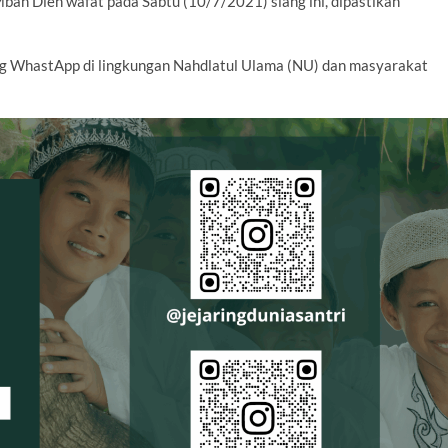
bah Dien wafat pada Sabtu (10/7/2021) siang ini, dipastikan
ing WhastApp di lingkungan Nahdlatul Ulama (NU) dan masyarakat