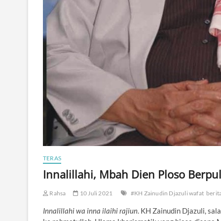
TERAS
Innalillahi, Mbah Dien Ploso Berpu
Rahsa
10 Juli 2021
#KH Zainudin Djazuli wafat
berit
Innalillahi wa inna ilaihi rajiun
. KH Zainudin Djazuli, sal