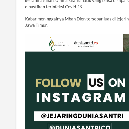
ke rahmatullah. Ulama kharismatik yang biasa disapa M
dipastikan terinfeksi Covid-19.
Kabar meninggalnya Mbah Dien tersebar luas di jejer
Jawa Timur.