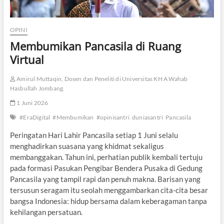
OPINI
Membumikan Pancasila di Ruang
Virtual
Amirul Muttaqin, Dosen dan Peneliti di Universitas KH A Wahab
Hasbullah Jombang.
1 Juni 2026
#EraDigital
#Membumikan
#opinisantri
duniasantri
Pancasila
Peringatan Hari Lahir Pancasila setiap 1 Juni selalu
menghadirkan suasana yang khidmat sekaligus
membanggakan. Tahun ini, perhatian publik kembali tertuju
pada formasi Pasukan Pengibar Bendera Pusaka di Gedung
Pancasila yang tampil rapi dan penuh makna. Barisan yang
tersusun seragam itu seolah menggambarkan cita-cita besar
bangsa Indonesia: hidup bersama dalam keberagaman tanpa
kehilangan persatuan.