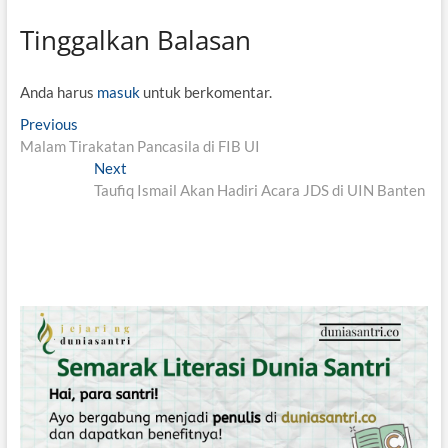
Tinggalkan Balasan
Anda harus
masuk
untuk berkomentar.
N
Previous
P
Malam Tirakatan Pancasila di FIB UI
r
a
e
Next
N
v
v
Taufiq Ismail Akan Hadiri Acara JDS di UIN Banten
e
i
x
i
o
t
g
u
p
s
o
a
p
s
s
o
t
i
s
:
t
p
:
o