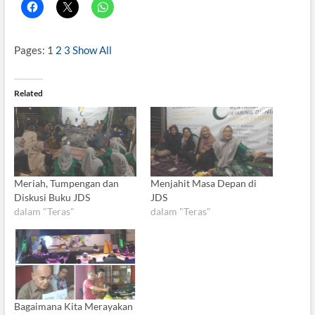
Pages:
1
2
3
Show All
Related
Meriah, Tumpengan dan
Menjahit Masa Depan di
Diskusi Buku JDS
JDS
dalam "Teras"
dalam "Teras"
Bagaimana Kita Merayakan