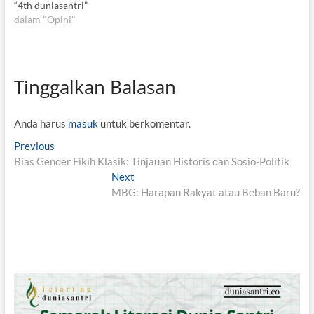
“4th duniasantri”
dalam "Opini"
Tinggalkan Balasan
Anda harus
masuk
untuk berkomentar.
N
Previous
P
Bias Gender Fikih Klasik: Tinjauan Historis dan Sosio-Politik
r
a
e
Next
N
v
v
MBG: Harapan Rakyat atau Beban Baru?
e
i
x
i
o
t
g
u
p
s
o
a
p
s
s
o
t
i
s
: