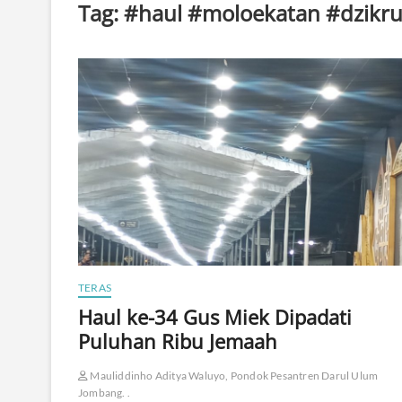
Tag:
#haul #moloekatan #dzikrul
TERAS
​Haul ke-34 Gus Miek Dipadati
Puluhan Ribu Jemaah
Mauliddinho Aditya Waluyo, Pondok Pesantren Darul Ulum
Jombang. .