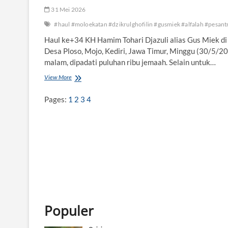
31 Mei 2026
#haul #moloekatan #dzikrulghofilin #gusmiek #alfalah #pesant
Haul ke+34 KH Hamim Tohari Djazuli alias Gus Miek di
Desa Ploso, Mojo, Kediri, Jawa Timur, Minggu (30/5/2
malam, dipadati puluhan ribu jemaah. Selain untuk…
View More
H
a
Pages:
1
2
3
4
u
l
k
e
-
3
4
G
u
s
M
i
Populer
e
k