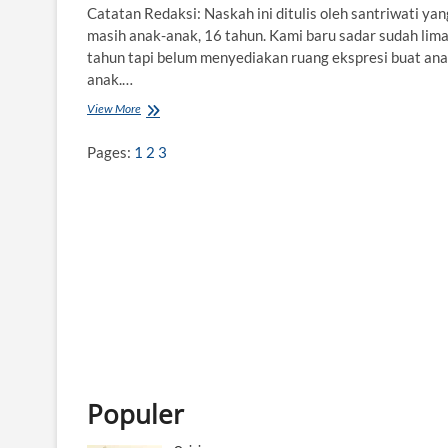
Catatan Redaksi: Naskah ini ditulis oleh santriwati yan
masih anak-anak, 16 tahun. Kami baru sadar sudah lim
tahun tapi belum menyediakan ruang ekspresi buat ana
anak.…
View More
O
r
a
Pages:
1
2
3
n
g
u
t
a
n
I
K
N
M
a
i
n
k
Populer
e
R