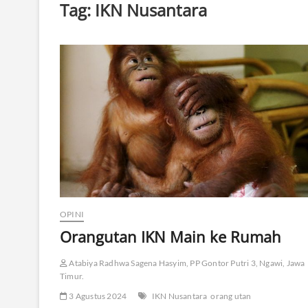
Tag:
IKN Nusantara
OPINI
Orangutan IKN Main ke Rumah
Atabiya Radhwa Sagena Hasyim, PP Gontor Putri 3, Ngawi, Jawa
Timur.
3 Agustus 2024
IKN Nusantara
orang utan