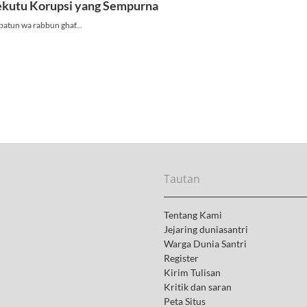
Tautan
Tentang Kami
Jejaring duniasantri
Warga Dunia Santri
Register
Kirim Tulisan
Kritik dan saran
Peta Situs