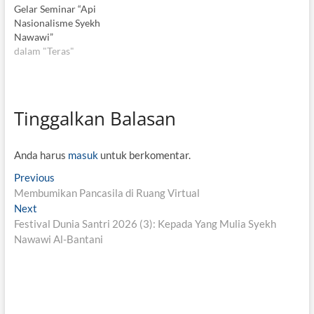
Gelar Seminar “Api
Nasionalisme Syekh
Nawawi”
dalam "Teras"
Tinggalkan Balasan
Anda harus
masuk
untuk berkomentar.
N
Previous
P
Membumikan Pancasila di Ruang Virtual
r
a
Next
N
e
v
Festival Dunia Santri 2026 (3): Kepada Yang Mulia Syekh
e
v
Nawawi Al-Bantani
x
i
i
t
o
g
p
u
o
s
a
s
p