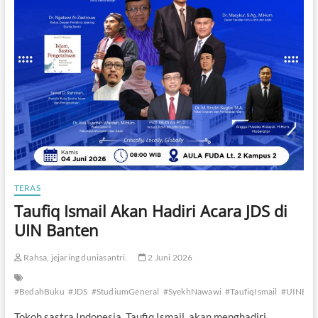
TERAS
Taufiq Ismail Akan Hadiri Acara JDS di
UIN Banten
Rahsa, jejaring duniasantri.
2 Juni 2026
#BedahBuku
#JDS
#StudiumGeneral
#SyekhNawawi
#TaufiqIsmail
#UINBan
Tokoh sastra Indonesia, Taufiq Ismail, akan menghadiri