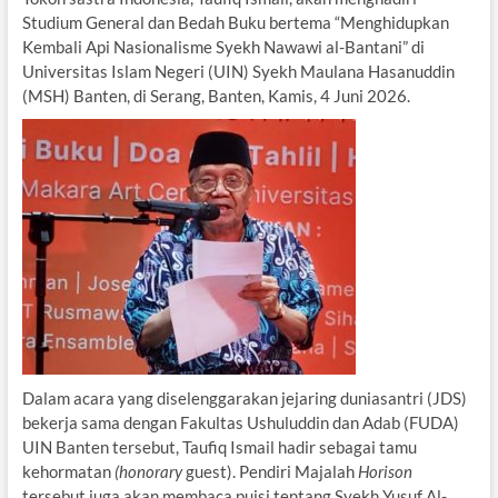
Studium General dan Bedah Buku bertema “Menghidupkan
Kembali Api Nasionalisme Syekh Nawawi al-Bantani” di
Universitas Islam Negeri (UIN) Syekh Maulana Hasanuddin
(MSH) Banten, di Serang, Banten, Kamis, 4 Juni 2026.
Dalam acara yang diselenggarakan jejaring duniasantri (JDS)
bekerja sama dengan Fakultas Ushuluddin dan Adab (FUDA)
UIN Banten tersebut, Taufiq Ismail hadir sebagai tamu
kehormatan
(honorary
guest). Pendiri Majalah
Horison
tersebut juga akan membaca puisi tentang Syekh Yusuf Al-