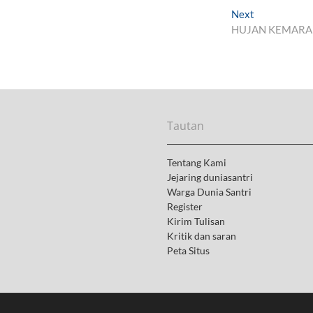
Next
N
HUJAN KEMAR
e
x
t
p
o
s
t
Tautan
:
Tentang Kami
Jejaring duniasantri
Warga Dunia Santri
Register
Kirim Tulisan
Kritik dan saran
Peta Situs