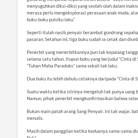
menyuguhkan diksi-diksi yang seolah-olah dalam makna
merasa perlu mengeksplorasi perasaan anak muda, atau
buku-buku puisiku laku.”
Seperti itulah nasib penyair berambut gondrong sepaha 
pasaran. Setahun ini, tiga buku sudah ia cetak dan dise
Penerbit yang menerbitkannya pun tak kepalang tang
selama satu tahun. Itupun buku yang berjudul “Cinta di 
“Tuhan Maha Paradoks” sama sekali tak laku.
Dua buku itu lebih dahulu cetaknya daripada “Cinta di S
Suatu waktu ketika istrinya mengeluh tak punya uang b
Namun, pihak penerbit mengkonfirmasikan bahwa selama
Bukan main patah arang Sang Penyair. Ini tak wajar, b
menulis.
Masih dalam panggilan ketika keduanya sama-sama diam,
Pak”