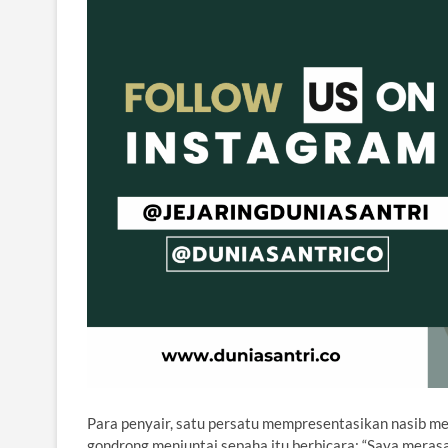
Para penyair, satu persatu mempresentasikan nasib me
gondrong menjuntai sepaha itu berbicara: “Saya meras