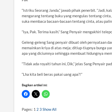
“Istriku Seorang Janda,” jawab pihak penerbit. “Jadi,
mengarang tentang buku yang mengulas tentang cinta, P
suka membaca bacaan-bacaan tentang cinta, atau paling
“Iya, Pak. Terima kasih.” Sang Penyair mengakhiri telep
Geleng-geleng Sang penyair dibuat oleh pernyataan dar
memainkan kriya di atas meja; ditiup-tiupnya bunga ya
apa yang diciumnya sehingga membuat hidungnya memer
“Tidak ada royalti tahun ini, Dik,” jelas Sang Penyair pa
“Lha kita beli beras pakai uang apa?!”
Bagikan artikel ini:
Pages:
1
2
3
Show All