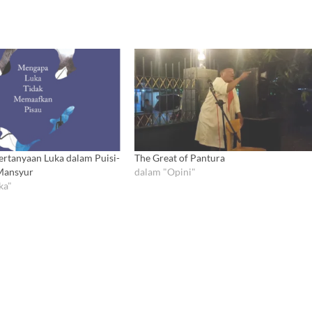
tanyaan Luka dalam Puisi-
The Great of Pantura
Mansyur
dalam "Opini"
ka"