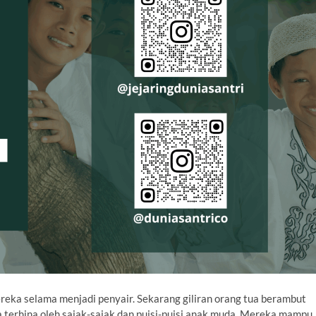
reka selama menjadi penyair. Sekarang giliran orang tua berambut
a terhina oleh sajak-sajak dan puisi-puisi anak muda. Mereka mampu