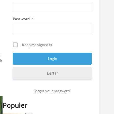
Password
*
Keep me signed in
a
ak
Daftar
Forgot your password?
Populer