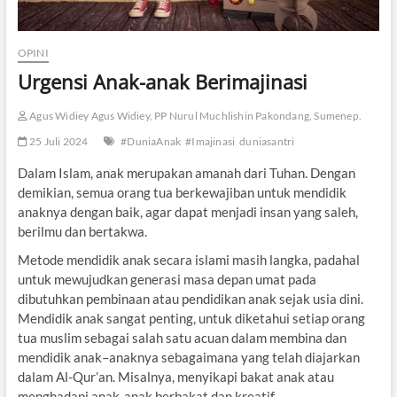
OPINI
Urgensi Anak-anak Berimajinasi
Agus Widiey Agus Widiey, PP Nurul Muchlishin Pakondang, Sumenep.
25 Juli 2024
#DuniaAnak
#Imajinasi
duniasantri
Dalam Islam, anak merupakan amanah dari Tuhan. Dengan
demikian, semua orang tua berkewajiban untuk mendidik
anaknya dengan baik, agar dapat menjadi insan yang saleh,
berilmu dan bertakwa.
Metode mendidik anak secara islami masih langka, padahal
untuk mewujudkan generasi masa depan umat pada
dibutuhkan pembinaan atau pendidikan anak sejak usia dini.
Mendidik anak sangat penting, untuk diketahui setiap orang
tua muslim sebagai salah satu acuan dalam membina dan
mendidik anak–anaknya sebagaimana yang telah diajarkan
dalam Al-Qur’an. Misalnya, menyikapi bakat anak atau
menghadapi anak-anak berbakat dan kreatif.