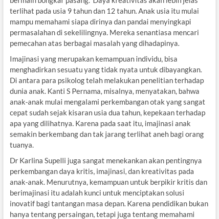
bermain bongkar pasang. Daya kreativitas akan lebih jelas
terlihat pada usia 9 tahun dan 12 tahun. Anak usia itu mulai
mampu memahami siapa dirinya dan pandai menyingkapi
permasalahan di sekelilingnya. Mereka senantiasa mencari
pemecahan atas berbagai masalah yang dihadapinya.
Imajinasi yang merupakan kemampuan individu, bisa
menghadirkan sesuatu yang tidak nyata untuk dibayangkan.
Di antara para psikolog telah melakukan penelitian terhadap
dunia anak. Kanti S Pernama, misalnya, menyatakan, bahwa
anak-anak mulai mengalami perkembangan otak yang sangat
cepat sudah sejak kisaran usia dua tahun, kepekaan terhadap
apa yang dilihatnya. Karena pada saat itu, imajinasi anak
semakin berkembang dan tak jarang terlihat aneh bagi orang
tuanya.
Dr Karlina Supelli juga sangat menekankan akan pentingnya
perkembangan daya kritis, imajinasi, dan kreativitas pada
anak-anak. Menurutnya, kemampuan untuk berpikir kritis dan
berimajinasi itu adalah kunci untuk menciptakan solusi
inovatif bagi tantangan masa depan. Karena pendidikan bukan
hanya tentang persaingan, tetapi juga tentang memahami