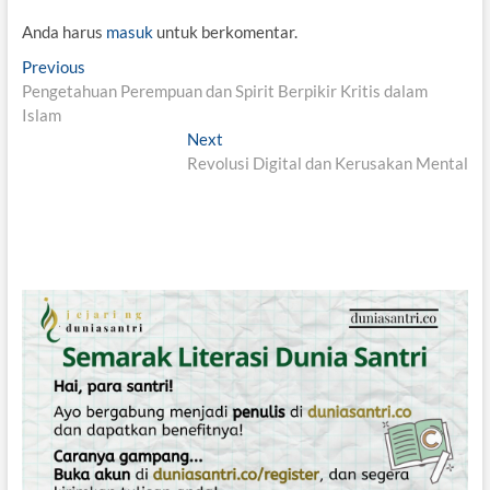
Anda harus
masuk
untuk berkomentar.
N
Previous
P
Pengetahuan Perempuan dan Spirit Berpikir Kritis dalam
r
a
Islam
e
v
v
Next
N
i
Revolusi Digital dan Kerusakan Mental
e
i
o
x
g
u
t
s
p
a
p
o
s
o
s
i
s
t
t
:
p
:
o
s