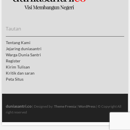
Tautan
Tentang Kami
Jejaring duniasantri
Warga Dunia Santri
Register
Kirim Tulisan
Kritik dan saran
Peta Situs
duniasantri.co
| Designed by:
Theme Freesia
|
WordPress
| © Copyright All
right reserved