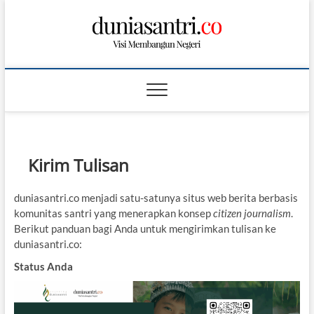
S
k
i
p
t
o
c
o
n
t
Kirim Tulisan
e
n
t
duniasantri.co menjadi satu-satunya situs web berita berbasis
komunitas santri yang menerapkan konsep
citizen journalism
.
Berikut panduan bagi Anda untuk mengirimkan tulisan ke
duniasantri.co:
Status Anda