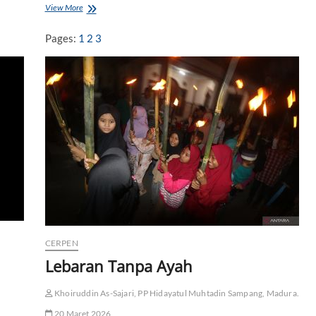
View More
S
e
n
Pages:
1
2
3
y
u
m
y
a
n
g
T
e
r
s
i
s
a
CERPEN
Lebaran Tanpa Ayah
Khoiruddin As-Sajari, PP Hidayatul Muhtadin Sampang, Madura.
20 Maret 2026