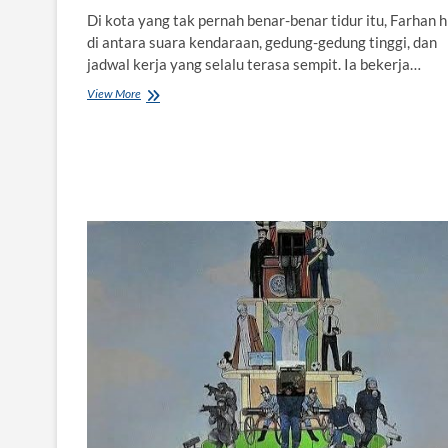
Di kota yang tak pernah benar-benar tidur itu, Farhan 
di antara suara kendaraan, gedung-gedung tinggi, dan
jadwal kerja yang selalu terasa sempit. Ia bekerja…
View More
F
a
t
i
h
a
h
d
a
r
i
I
b
u