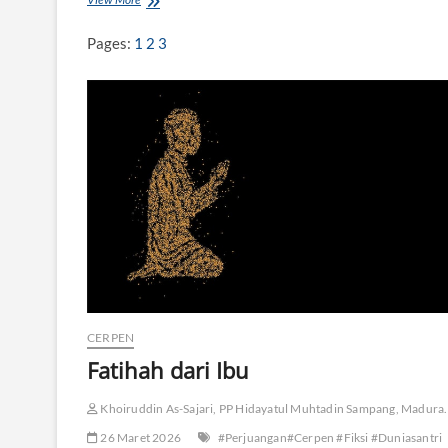
e
l
Pages:
1
2
3
m
a
a
n
Y
u
d
h
i
s
t
i
r
a
CERPEN
Fatihah dari Ibu
Khoiruddin As-Sajari, PP Hidayatul Muhtadin Sampang, Madura.
26 Maret 2026
#Perjuangan#Cerpen #Fiksi #Duniasantri