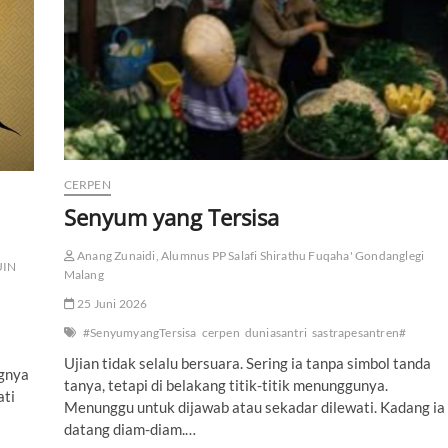
a
l
a
m
I
t
u
CERPEN
Senyum yang Tersisa
Anang Zunaidi, Alumnus PP Salafi Shirathu Fuqaha' Gondanglegi
UIN
Malang
25 Juni 2026
#SenyumyangTersisa
cerpen
duniasantri
sastrapesantren#
Ujian tidak selalu bersuara. Sering ia tanpa simbol tanda
ngnya
tanya, tetapi di belakang titik-titik menunggunya.
ati
Menunggu untuk dijawab atau sekadar dilewati. Kadang ia
datang diam-diam.…