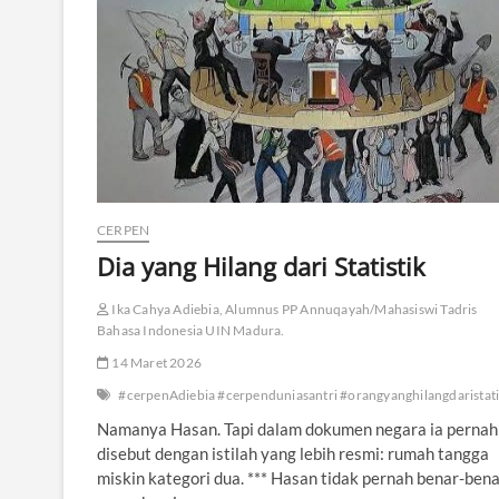
CERPEN
Dia yang Hilang dari Statistik
Ika Cahya Adiebia, Alumnus PP Annuqayah/Mahasiswi Tadris
Bahasa Indonesia UIN Madura.
14 Maret 2026
#cerpenAdiebia #cerpenduniasantri #orangyanghilangdaristati
Namanya Hasan. Tapi dalam dokumen negara ia pernah
disebut dengan istilah yang lebih resmi: rumah tangga
miskin kategori dua. *** Hasan tidak pernah benar-ben