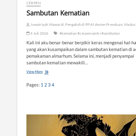
u
CERPEN
r
Sambutan Kematian
u
n
g
Juwairiyah Mawardi, Pengabdi di PP Al-Amien Prenduan, Madur
I
t
4 Juli 2026
#kematian #cerpensantri #sambutan
u
Kali ini aku benar-benar berpikir keras mengenai hal-ha
?
yang akan kusampaikan dalam sambutan kematian di a
pemakaman almarhum. Selama ini, menjadi penyampai
sambutan kematian mewakili…
View More
S
a
m
Pages:
1
2
3
4
b
u
t
a
n
K
e
m
a