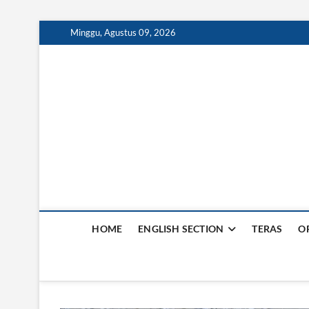
S
Minggu, Agustus 09, 2026
k
i
p
t
o
c
o
n
t
e
n
t
HOME
ENGLISH SECTION
TERAS
O