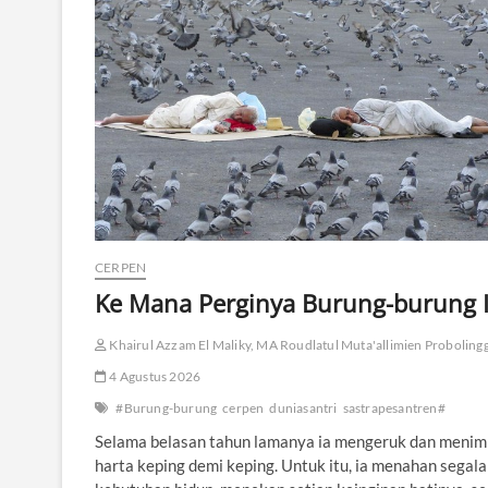
CERPEN
Ke Mana Perginya Burung-burung I
Khairul Azzam El Maliky, MA Roudlatul Muta'allimien Proboling
4 Agustus 2026
#Burung-burung
cerpen
duniasantri
sastrapesantren#
Selama belasan tahun lamanya ia mengeruk dan meni
harta keping demi keping. Untuk itu, ia menahan segala