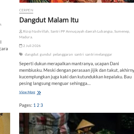
g
CERPEN
B
a
Dangdut Malam Itu
y
a.
a
Rizqi Nashrillah, Santri PP Annuqayah daerah Lubangsa, Sumenep,
n
Madura.
g
l
-
2 Juli 2026
cara
B
a
dangdut
gundul
pelanggaran
santri
santri melanggar
y
Seperti dukun merapalkan mantranya, ucapan Dani
a
n
membiusku. Meski dengan perasaan jijik dan takut, akhirn
g
kucemplungkan juga kaki dan kutundukkan kepalaku. Bau
pesing langsung menguar sehingga…
View More
D
a
n
Pages:
1
2
3
g
d
u
t
M