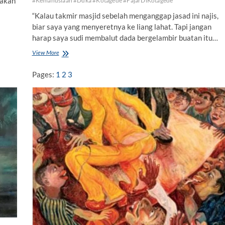
eakan
#Kemanusiaan #Duka #Kotagede #FajarDiKotagede
“Kalau takmir masjid sebelah menganggap jasad ini najis,
biar saya yang menyeretnya ke liang lahat. Tapi jangan
harap saya sudi membalut dada bergelambir buatan itu…
View More
F
a
r
Pages:
1
2
3
d
h
u
K
i
f
a
y
a
h
S
e
p
o
t
o
n