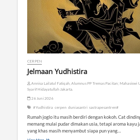
t
i
a
n
CERPEN
Jelmaan Yudhistira
Annisa Lailatul Fatiqah, Alumnus PP Tremas Pacitan; Mahasiswi 
Syarif Hidayatullah Jakarta.
26 Juni 2026
#Yudhistira
cerpen
duniasantri
sastrapesantren#
Rumah joglo itu masih berdiri dengan kokoh. Cat dindi
memang mulai pudar dimakan usia, tetapi aroma kayu j
yang khas masih menyambut siapa pun yang…
View More
J