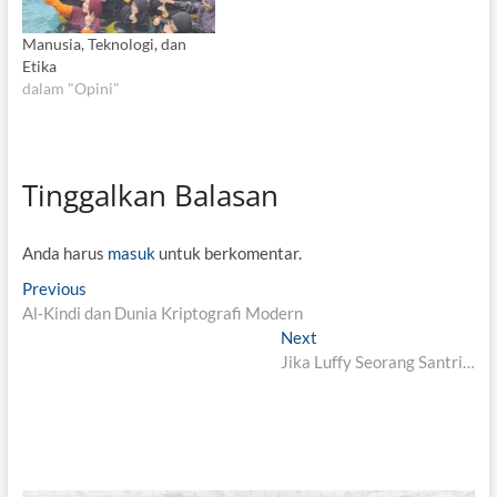
Manusia, Teknologi, dan
Etika
dalam "Opini"
Tinggalkan Balasan
Anda harus
masuk
untuk berkomentar.
N
Previous
P
Al-Kindi dan Dunia Kriptografi Modern
r
a
e
Next
N
v
v
Jika Luffy Seorang Santri…
e
i
x
i
o
t
g
u
p
s
o
a
p
s