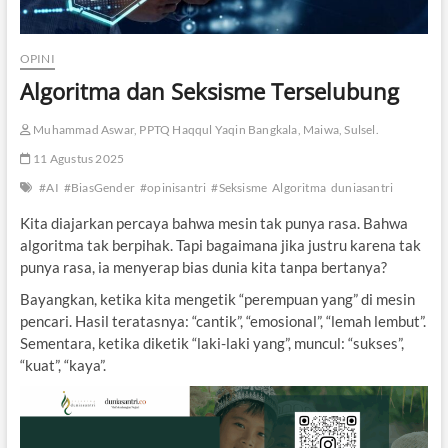
OPINI
Algoritma dan Seksisme Terselubung
Muhammad Aswar, PPTQ Haqqul Yaqin Bangkala, Maiwa, Sulsel.
11 Agustus 2025
#AI
#BiasGender
#opinisantri
#Seksisme
Algoritma
duniasantri
Kita diajarkan percaya bahwa mesin tak punya rasa. Bahwa
algoritma tak berpihak. Tapi bagaimana jika justru karena tak
punya rasa, ia menyerap bias dunia kita tanpa bertanya?
Bayangkan, ketika kita mengetik “perempuan yang” di mesin
pencari. Hasil teratasnya: “cantik”, “emosional”, “lemah lembut”.
Sementara, ketika diketik “laki-laki yang”, muncul: “sukses”,
“kuat”, “kaya”.