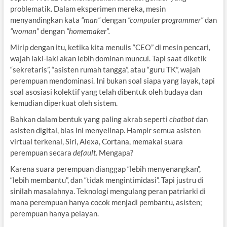
problematik. Dalam eksperimen mereka, mesin
menyandingkan kata
“man”
dengan
“computer programmer”
dan
“woman”
dengan
“homemaker”.
Mirip dengan itu, ketika kita menulis “CEO” di mesin pencari,
wajah laki-laki akan lebih dominan muncul. Tapi saat diketik
“sekretaris”, “asisten rumah tangga”, atau “guru TK”, wajah
perempuan mendominasi. Ini bukan soal siapa yang layak, tapi
soal asosiasi kolektif yang telah dibentuk oleh budaya dan
kemudian diperkuat oleh sistem.
Bahkan dalam bentuk yang paling akrab seperti
chatbot
dan
asisten digital, bias ini menyelinap. Hampir semua asisten
virtual terkenal, Siri, Alexa, Cortana, memakai suara
perempuan secara
default
. Mengapa?
Karena suara perempuan dianggap “lebih menyenangkan”,
“lebih membantu”, dan “tidak mengintimidasi”. Tapi justru di
sinilah masalahnya. Teknologi mengulang peran patriarki di
mana perempuan hanya cocok menjadi pembantu, asisten;
perempuan hanya pelayan.