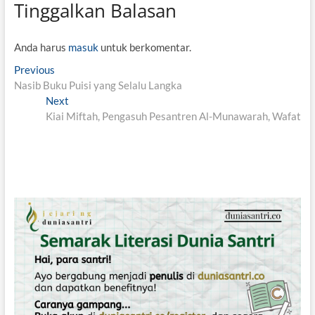
Tinggalkan Balasan
Anda harus
masuk
untuk berkomentar.
N
Previous
P
Nasib Buku Puisi yang Selalu Langka
r
a
Next
e
N
v
Kiai Miftah, Pengasuh Pesantren Al-Munawarah, Wafat
v
e
i
x
i
o
t
g
u
p
s
o
a
p
s
s
o
t
i
s
:
t
p
:
o
s