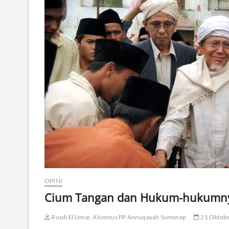
OPINI
Cium Tangan dan Hukum-hukumn
Rusdi El Umar, Alumnus PP Annuqayah Sumenep
21 Oktobe