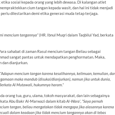
etika sosial kepada orang yang lebih dewasa. Di kalangan atlet
 mempraktekkan cium tangan kepada wasit, dan hal ini tidak menjadi
erlu dilestarikan demi etika generasi muda tetap terjaga.
kami mencium tangannya”
(HR. Ibnul Muqri dalam Taqbilul Yad, berkata
Para sahabat di zaman Rasul mencium tangan Beliau sebagai
ammad sangat pantas untuk mendapatkan penghormatan. Maka,
 dan dianjurkan.
“Adapun mencium tangan karena kesalihannya, keilmuan, kemulian, da
keagamaan maka
mandub (disukai/dianjurkan), namun jika untuk dunia,
 Berkata Al Mutawali, hukumnya haram.”
a orang tua, guru, ulama, tokoh masyarakat, dan lain sebagainya
erkata Abu Bakr Al-Marwazi dalam kitab
Al-Wara’
,
“Saya pernah
cium tangan, beliau mengatakan tidak mengapa jika alasannya karena
ecuali dalam keadaan jika tidak mencium tangannya akan di tebas