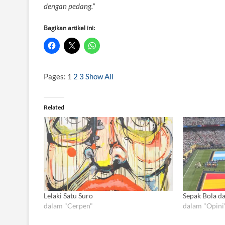
dengan pedang.”
Bagikan artikel ini:
Pages:
1
2
3
Show All
Related
Lelaki Satu Suro
Sepak Bola d
dalam "Cerpen"
dalam "Opini