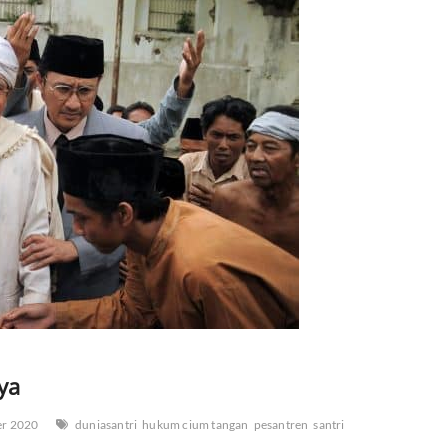
ya
r 2020
duniasantri
hukum cium tangan
pesantren
santri