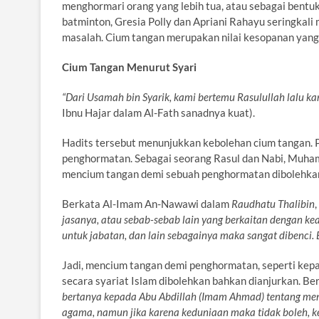
menghormari orang yang lebih tua, atau sebagai bentuk 
batminton, Gresia Polly dan Apriani Rahayu seringkali
masalah. Cium tangan merupakan nilai kesopanan yang p
Cium Tangan Menurut Syari
“Dari Usamah bin Syarik, kami bertemu Rasulullah lalu 
Ibnu Hajar dalam Al-Fath sanadnya kuat).
Hadits tersebut menunjukkan kebolehan cium tangan. 
penghormatan. Sebagai seorang Rasul dan Nabi, Muh
mencium tangan demi sebuah penghormatan dibolehkan
Berkata Al-Imam An-Nawawi dalam
Raudhatu Thalibin
,
jasanya, atau sebab-sebab lain yang berkaitan dengan 
untuk jabatan, dan lain sebagainya maka sangat dibenci.
Jadi, mencium tangan demi penghormatan, seperti kepad
secara syariat Islam dibolehkan bahkan dianjurkan. B
bertanya kepada Abu Abdillah (Imam Ahmad) tentang men
agama, namun jika karena keduniaan maka tidak boleh, k