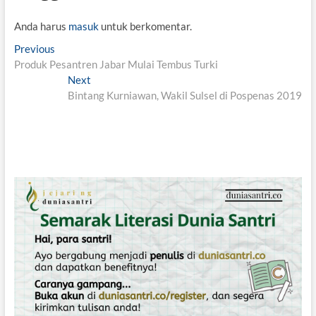
Anda harus
masuk
untuk berkomentar.
N
Previous
P
Produk Pesantren Jabar Mulai Tembus Turki
r
a
e
Next
N
v
v
Bintang Kurniawan, Wakil Sulsel di Pospenas 2019
e
i
x
i
o
t
g
u
p
s
o
a
p
s
s
o
t
i
s
:
t
p
:
o
s