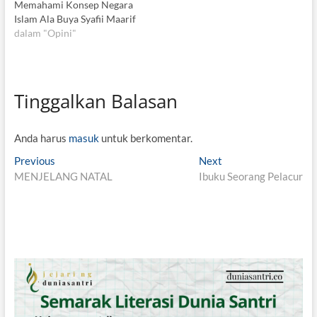
Memahami Konsep Negara
Islam Ala Buya Syafii Maarif
dalam "Opini"
Tinggalkan Balasan
Anda harus
masuk
untuk berkomentar.
N
Previous
P
Next
N
MENJELANG NATAL
r
Ibuku Seorang Pelacur
e
a
e
x
v
v
t
i
p
i
o
o
g
u
s
s
t
a
p
:
s
o
s