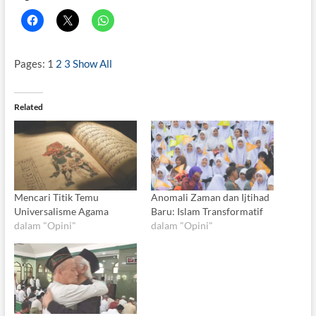
Pages:
1
2
3
Show All
Related
Mencari Titik Temu
Anomali Zaman dan Ijtihad
Universalisme Agama
Baru: Islam Transformatif
dalam "Opini"
dalam "Opini"