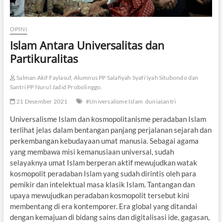
OPINI
Islam Antara Universalitas dan
Partikuralitas
Salman Akif Faylasuf, Alumnus PP Salafiyah Syafi'iyah Situbondo dan
Santri PP Nurul Jadid Probolinggo.
21 Desember 2021
#Universalisme Islam
duniasantri
Universalisme Islam dan kosmopolitanisme peradaban Islam
terlihat jelas dalam bentangan panjang perjalanan sejarah dan
perkembangan kebudayaan umat manusia. Sebagai agama
yang membawa misi kemanusiaan universal, sudah
selayaknya umat Islam berperan aktif mewujudkan watak
kosmopolit peradaban Islam yang sudah dirintis oleh para
pemikir dan intelektual masa klasik Islam. Tantangan dan
upaya mewujudkan peradaban kosmopolit tersebut kini
membentang di era kontemporer. Era global yang ditandai
dengan kemajuan di bidang sains dan digitalisasi ide, gagasan,