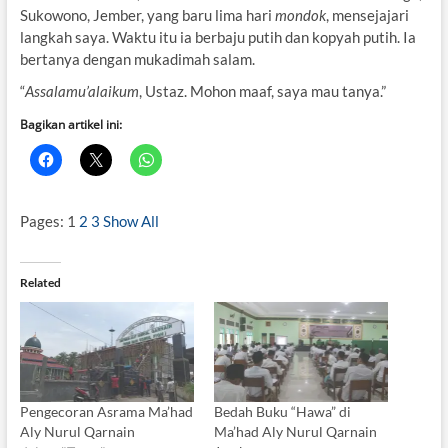
Sukowono, Jember, yang baru lima hari
mondok
, mensejajari
langkah saya. Waktu itu ia berbaju putih dan kopyah putih. Ia
bertanya dengan mukadimah salam.
“
Assalamu’alaikum
, Ustaz. Mohon maaf, saya mau tanya.”
Bagikan artikel ini:
Pages:
1
2
3
Show All
Related
Pengecoran Asrama Ma’had
Bedah Buku “Hawa” di
Aly Nurul Qarnain
Ma’had Aly Nurul Qarnain