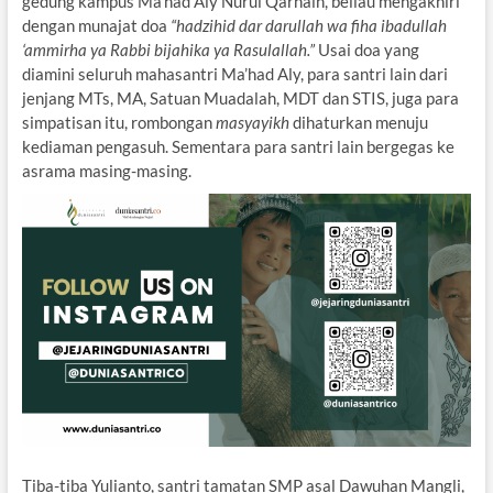
gedung kampus Ma’had Aly Nurul Qarnain, beliau mengakhiri
dengan munajat doa
“hadzihid dar darullah wa fiha ibadullah
‘ammirha ya Rabbi bijahika ya Rasulallah.”
Usai doa yang
diamini seluruh mahasantri Ma’had Aly, para santri lain dari
jenjang MTs, MA, Satuan Muadalah, MDT dan STIS, juga para
simpatisan itu, rombongan
masyayikh
dihaturkan menuju
kediaman pengasuh. Sementara para santri lain bergegas ke
asrama masing-masing.
Tiba-tiba Yulianto, santri tamatan SMP asal Dawuhan Mangli,