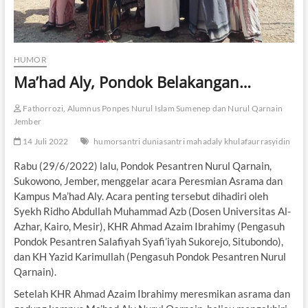
HUMOR
Ma’had Aly, Pondok Belakangan…
Fathorrozi, Alumnus Ponpes Nurul Islam Sumenep dan Nurul Qarnain
Jember
14 Juli 2022
humorsantri duniasantri mahadaly khulafaurrasyidin
Rabu (29/6/2022) lalu, Pondok Pesantren Nurul Qarnain,
Sukowono, Jember, menggelar acara Peresmian Asrama dan
Kampus Ma’had Aly. Acara penting tersebut dihadiri oleh
Syekh Ridho Abdullah Muhammad Azb (Dosen Universitas Al-
Azhar, Kairo, Mesir), KHR Ahmad Azaim Ibrahimy (Pengasuh
Pondok Pesantren Salafiyah Syafi’iyah Sukorejo, Situbondo),
dan KH Yazid Karimullah (Pengasuh Pondok Pesantren Nurul
Qarnain).
Setelah KHR Ahmad Azaim Ibrahimy meresmikan asrama dan