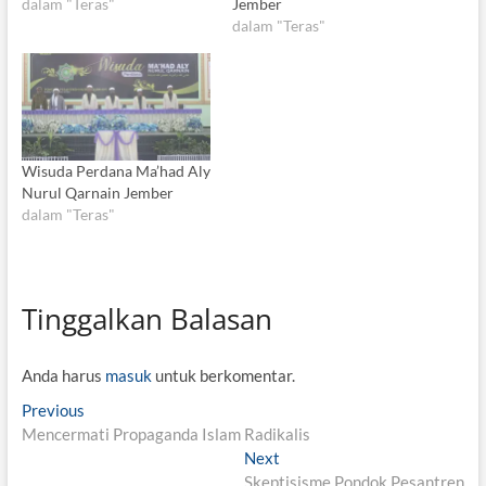
dalam "Teras"
Jember
dalam "Teras"
Wisuda Perdana Ma’had Aly
Nurul Qarnain Jember
dalam "Teras"
Tinggalkan Balasan
Anda harus
masuk
untuk berkomentar.
N
Previous
P
Mencermati Propaganda Islam Radikalis
r
a
e
Next
N
v
v
Skeptisisme Pondok Pesantren
e