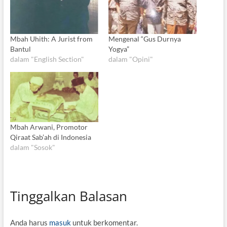
Mbah Uhith: A Jurist from
Mengenal “Gus Durnya
Bantul
Yogya”
dalam "English Section"
dalam "Opini"
Mbah Arwani, Promotor
Qiraat Sab’ah di Indonesia
dalam "Sosok"
Tinggalkan Balasan
Anda harus
masuk
untuk berkomentar.