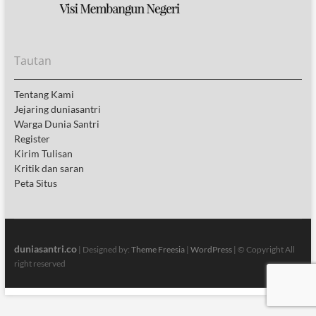
Tautan
Tentang Kami
Jejaring duniasantri
Warga Dunia Santri
Register
Kirim Tulisan
Kritik dan saran
Peta Situs
duniasantri.co
| Designed by:
Theme Freesia
|
WordPress
| © Copyright All
right reserved