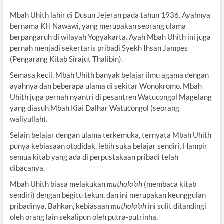
Mbah Uhith lahir di Dusun Jejeran pada tahun 1936. Ayahnya
bernama KH Nawawi, yang merupakan seorang ulama
berpangaruh di wilayah Yogyakarta. Ayah Mbah Uhith ini juga
pernah menjadi sekertaris pribadi Syekh Ihsan Jampes
(Pengarang Kitab Sirajut Thalibin).
Semasa kecil, Mbah Uhith banyak belajar ilmu agama dengan
ayahnya dan beberapa ulama di sekitar Wonokromo. Mbah
Uhith juga pernah nyantri di pesantren Watucongol Magelang
yang diasuh Mbah Kiai Dalhar Watucongol (seorang
waliyullah).
Selain belajar dengan ulama terkemuka, ternyata Mbah Uhith
punya kebiasaan otodidak, lebih suka belajar sendiri. Hampir
semua kitab yang ada di perpustakaan pribadi telah
dibacanya.
Mbah Uhith biasa melakukan
muthola’ah
(membaca kitab
sendiri) dengan begitu tekun, dan ini merupakan keunggulan
pribadinya. Bahkan, kebiasaan
muthola’ah
ini sulit ditandingi
oleh orang lain sekalipun oleh putra-putrinha.