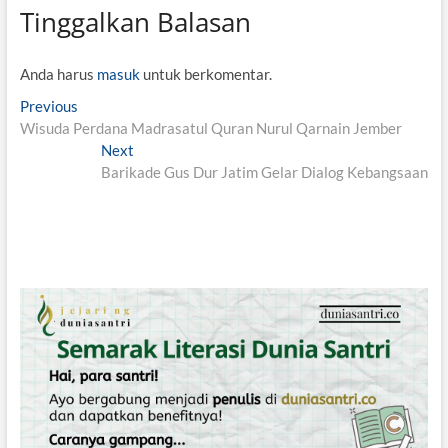
Tinggalkan Balasan
Anda harus
masuk
untuk berkomentar.
N
Previous
P
Wisuda Perdana Madrasatul Quran Nurul Qarnain Jember
r
a
e
Next
N
v
v
Barikade Gus Dur Jatim Gelar Dialog Kebangsaan
e
i
x
i
o
t
g
u
p
s
o
a
p
s
s
o
t
i
s
:
t
p
:
o
s