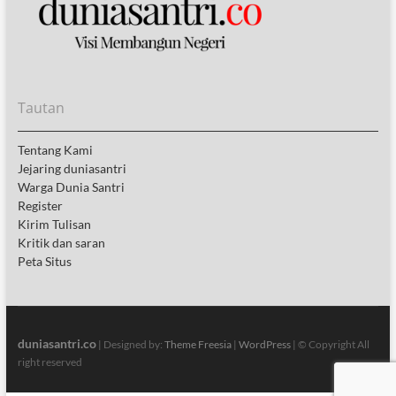
Tautan
Tentang Kami
Jejaring duniasantri
Warga Dunia Santri
Register
Kirim Tulisan
Kritik dan saran
Peta Situs
duniasantri.co
| Designed by:
Theme Freesia
|
WordPress
| © Copyright All
right reserved