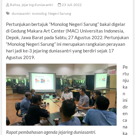
Rahsa, jejaring duniasantri
23 Juli 2022
duniasantri
monolog
Negeri Sarung
Pertunjukan bertajuk “Monolog Negeri Sarung” bakal digelar
di Gedung Makara Art Center (MAC) Universitas Indonesia,
Depok, Jawa Barat pada Sabtu, 27 Agustus 2022. Pertunjukan
“Monolog Negeri Sarung” ini merupakan rangkaian perayaan
hari jadi ke-3 jejaring duniasantri yang berdiri sejak 17
Agustus 2019.
Pe
rtu
nju
ka
n
ini
dir
en
ca
na
Rapat pembahasan agenda jejaring duniasantri.
ka