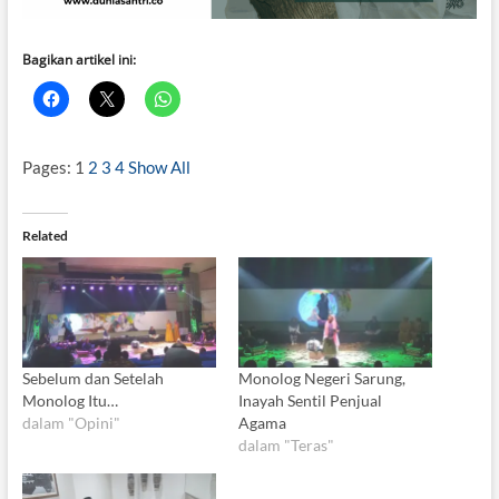
Bagikan artikel ini:
Pages:
1
2
3
4
Show All
Related
Sebelum dan Setelah
Monolog Negeri Sarung,
Monolog Itu…
Inayah Sentil Penjual
dalam "Opini"
Agama
dalam "Teras"