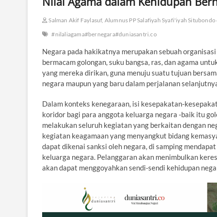
Nilai Agama dalam Kehidupan Bern
Salman Akif Faylasuf, Alumnus PP Salafiyah Syafi'iyah Situbondo
#nilaliagama#bernegara#duniasantri.co
Negara pada hakikatnya merupakan sebuah organisasi 
bermacam golongan, suku bangsa, ras, dan agama unt
yang mereka dirikan, guna menuju suatu tujuan bersama.
negara maupun yang baru dalam perjalanan selanjutny
Dalam konteks kenegaraan, isi kesepakatan-kesepakata
koridor bagi para anggota keluarga negara -baik itu g
melakukan seluruh kegiatan yang berkaitan dengan neg
kegiatan keagamaan yang menyangkut bidang kemasya
dapat dikenai sanksi oleh negara, di samping mendapat
keluarga negara. Pelanggaran akan menimbulkan keres
akan dapat menggoyahkan sendi-sendi kehidupan negara