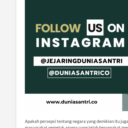
Apakah persepsi tentang negara yang demikian itu juga
masyarakat pemeluk agama yang telah bersepakat mend