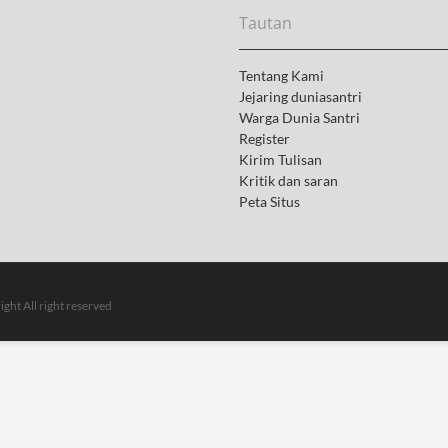
t
Tautan
:
Tentang Kami
Jejaring duniasantri
Warga Dunia Santri
Register
Kirim Tulisan
Kritik dan saran
Peta Situs
ght All right reserved