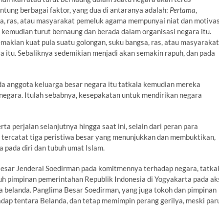
ntung berbagai faktor, yang dua di antaranya adalah:
Pertama
,
a, ras, atau masyarakat pemeluk agama mempunyai niat dan motivas
 kemudian turut bernaung dan berada dalam organisasi negara itu.
emakian kuat pula suatu golongan, suku bangsa, ras, atau masyarakat
 itu. Sebaliknya sedemikian menjadi akan semakin rapuh, dan pada
ada anggota keluarga besar negara itu tatkala kemudian mereka
gara. Itulah sebabnya, kesepakatan untuk mendirikan negara
ta perjalan selanjutnya hingga saat ini, selain dari peran para
, tercatat tiga peristiwa besar yang menunjukkan dan membuktikan,
 pada diri dan tubuh umat Islam.
esar Jenderal Soedirman pada komitmennya terhadap negara, tatka
uh pimpinan pemerintahan Republik Indonesia di Yogyakarta pada ak
ra belanda. Panglima Besar Soedirman, yang juga tokoh dan pimpinan
ap tentara Belanda, dan tetap memimpin perang gerilya, meski par