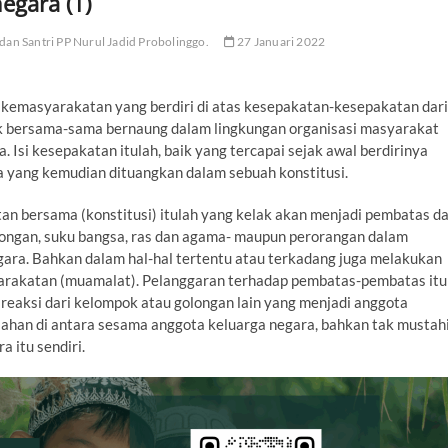
egara (1)
 dan Santri PP Nurul Jadid Probolinggo.
27 Januari 2022
kemasyarakatan yang berdiri di atas kesepakatan-kesepakatan dari
uk bersama-sama bernaung dalam lingkungan organisasi masyarakat
 Isi kesepakatan itulah, baik yang tercapai sejak awal berdirinya
a yang kemudian dituangkan dalam sebuah konstitusi.
n bersama (konstitusi) itulah yang kelak akan menjadi pembatas d
olongan, suku bangsa, ras dan agama- maupun perorangan dalam
ara. Bahkan dalam hal-hal tertentu atau terkadang juga melakukan
rakatan (muamalat). Pelanggaran terhadap pembatas-pembatas itu
 reaksi dari kelompok atau golongan lain yang menjadi anggota
ahan di antara sesama anggota keluarga negara, bahkan tak mustahi
 itu sendiri.