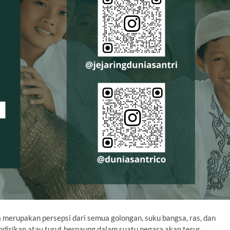
 merupakan persepsi dari semua golongan, suku bangsa, ras, dan
irikan atau turut bernaung dalam suatu negara akan terus