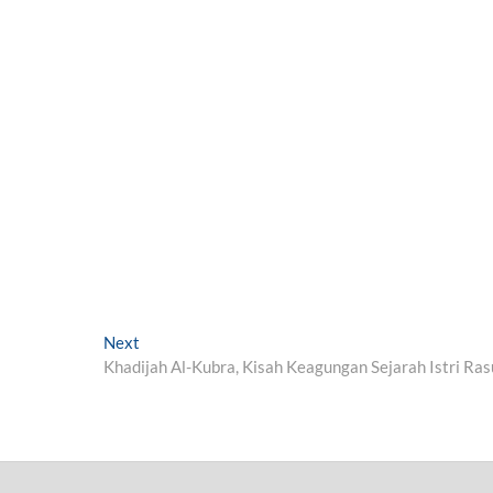
Next
N
Khadijah Al-Kubra, Kisah Keagungan Sejarah Istri Ras
e
x
t
p
o
s