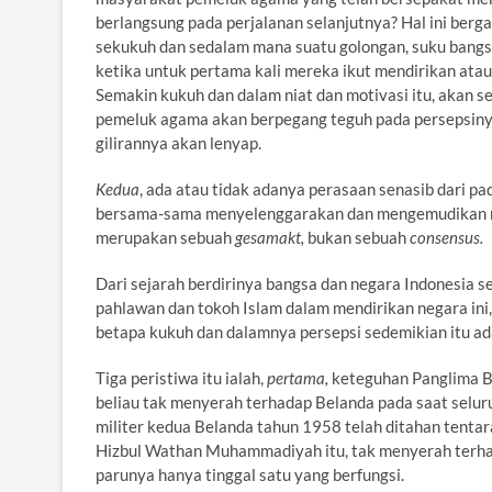
berlangsung pada perjalanan selanjutnya? Hal ini berga
sekukuh dan sedalam mana suatu golongan, suku bangs
ketika untuk pertama kali mereka ikut mendirikan atau
Semakin kukuh dan dalam niat dan motivasi itu, akan s
pemeluk agama akan berpegang teguh pada persepsinya
gilirannya akan lenyap.
Kedua
, ada atau tidak adanya perasaan senasib dari p
bersama-sama menyelenggarakan dan mengemudikan ne
merupakan sebuah
gesamakt,
bukan sebuah
consensus.
Dari sejarah berdirinya bangsa dan negara Indonesia ser
pahlawan dan tokoh Islam dalam mendirikan negara ini
betapa kukuh dan dalamnya persepsi sedemikian itu ada
Tiga peristiwa itu ialah,
pertama,
keteguhan Panglima B
beliau tak menyerah terhadap Belanda pada saat selur
militer kedua Belanda tahun 1958 telah ditahan tenta
Hizbul Wathan Muhammadiyah itu, tak menyerah terhad
parunya hanya tinggal satu yang berfungsi.