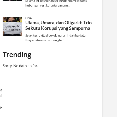
i
Trending
Sorry. No data so far.
la
si
u-