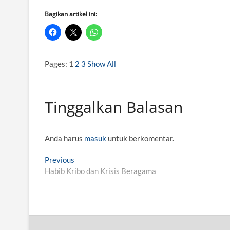
Bagikan artikel ini:
Pages:
1
2
3
Show All
Tinggalkan Balasan
Anda harus
masuk
untuk berkomentar.
N
Previous
P
Habib Kribo dan Krisis Beragama
r
a
e
v
v
i
i
o
g
u