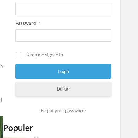
Password
*
Keep me signed in
an
Daftar
l
Forgot your password?
Populer