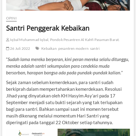
OPINI
Santri Penggerak Kebaikan
Iqbal Muhammad Iqbal, Pondok Pesantren Al Kahfi Pasaman Barat.
26 Juli 2022
Kebaikan
pesantren modern
santri
“
Sudah lama mereka berperan, kini peran mereka selalu ditunggu,
mereka adalah santri sekumpulan para cendekia muda
bersorban, harapan bangsa ada pada pundak-pundak kalian.
”
Sejak zaman sebelum kemerdekaan, para santri sudah
berkiprah dalam mempertahankan kemerdekaan. Resolusi
Jihad yang dinyatakan oleh KH Hasyim Asy’ari pada 17
September menjadi satu bukti sejarah yang tak terlupakan
bagi para santri. Bahkan sampai saat ini momen tersebut
masih dikenang melalui momentum Hari Santri yang
diperingati pada tanggal 22 Oktober setiap tahunnya.