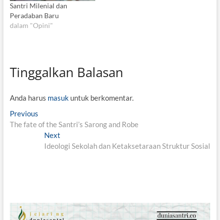
Santri Milenial dan
Peradaban Baru
dalam "Opini"
Tinggalkan Balasan
Anda harus
masuk
untuk berkomentar.
N
Previous
P
The fate of the Santri’s Sarong and Robe
r
a
e
Next
N
v
v
Ideologi Sekolah dan Ketaksetaraan Struktur Sosial
e
i
x
i
o
t
g
u
p
s
o
a
p
s
s
o
t