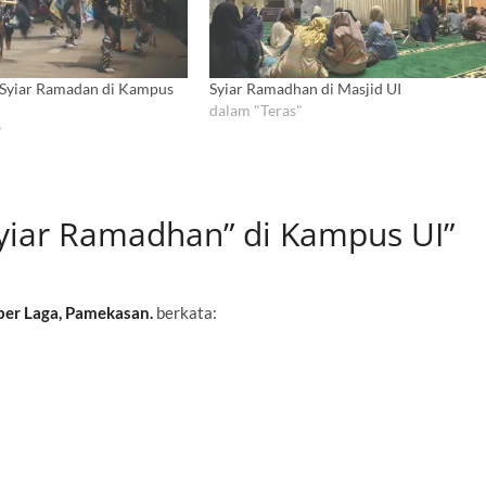
, Syiar Ramadan di Kampus
Syiar Ramadhan di Masjid UI
dalam "Teras"
"
yiar Ramadhan” di Kampus UI”
ber Laga, Pamekasan.
berkata: