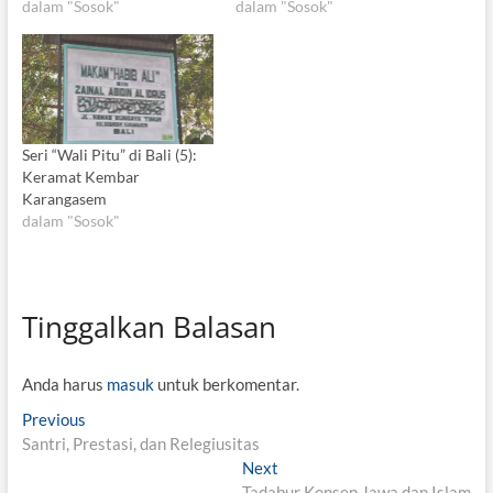
dalam "Sosok"
dalam "Sosok"
Seri “Wali Pitu” di Bali (5):
Keramat Kembar
Karangasem
dalam "Sosok"
Tinggalkan Balasan
Anda harus
masuk
untuk berkomentar.
N
Previous
P
Santri, Prestasi, dan Relegiusitas
r
a
e
Next
N
v
Tadabur Konsep Jawa dan Islam
e