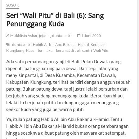
SOSOK
Seri “Wali Pitu” di Bali (6): Sang
Penunggang Kuda
Mukhlisin Ashar, jejaring duniasantri.
1 Juni 2020
duniasantri
Habib Ali bin Abu Bakar al-Hamid
Kerajaan
Klungkung
Kusumba
makam keramat di bali
santri
Wali Pitu
Ada satu pemandangan ganjil di Bali, Pulau Dewata yang
dipenuhi patung-patung para dewa. Dari tepi jalan yang
menyisir pantai, di Desa Kusamba, Kecamatan Dawah,
Kabupaten Klungkung, terlihat berdiri dengan anggun sebuah
patung. Bukan patung dewa, tapi justru lelaki bersurban dan
berjubah yang sedang menunggang kuda. Bersurban hijau,
lelaki itu berjubah putih dan dengan gagah menunggang
seekor kuda yang juga berwarna putih.
Ya, itulah patung Habib Ali bin Abu Bakar al-Hamid. Tentu
Habib Ali bin Abu Bakar al-Hamid bukan orang sembarangan
hingga sosoknya dibuat patung oleh masyarakat setempat,