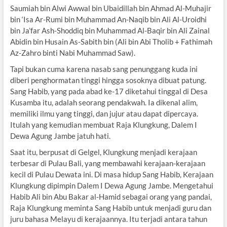
Saumiah bin Alwi Awwal bin Ubaidillah bin Ahmad Al-Muhajir
bin ‘Isa Ar-Rumi bin Muhammad An-Naqib bin Ali Al-Uroidhi
bin Ja’far Ash-Shoddiq bin Muhammad Al-Baqir bin Ali Zainal
Abidin bin Husain As-Sabith bin (Ali bin Abi Tholib + Fathimah
Az-Zahro binti Nabi Muhammad Saw).
Tapi bukan cuma karena nasab sang penunggang kuda ini
diberi penghormatan tinggi hingga sosoknya dibuat patung.
Sang Habib, yang pada abad ke-17 diketahui tinggal di Desa
Kusamba itu, adalah seorang pendakwah. Ia dikenal alim,
memiliki ilmu yang tinggi, dan jujur atau dapat dipercaya.
Itulah yang kemudian membuat Raja Klungkung, Dalem I
Dewa Agung Jambe jatuh hati.
Saat itu, berpusat di Gelgel, Klungkung menjadi kerajaan
terbesar di Pulau Bali, yang membawahi kerajaan-kerajaan
kecil di Pulau Dewata ini. Di masa hidup Sang Habib, Kerajaan
Klungkung dipimpin Dalem I Dewa Agung Jambe. Mengetahui
Habib Ali bin Abu Bakar al-Hamid sebagai orang yang pandai,
Raja Klungkung meminta Sang Habib untuk menjadi guru dan
juru bahasa Melayu di kerajaannya. Itu terjadi antara tahun