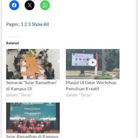
Pages:
1
2
3
Show All
Related
Semarak “Syiar Ramadhan”
Masjid UI Gelar Workshop
di Kampus UI
Penulisan Kreatif
dalam "Teras"
dalam "Teras"
Syiar Ramadhan di Kampus