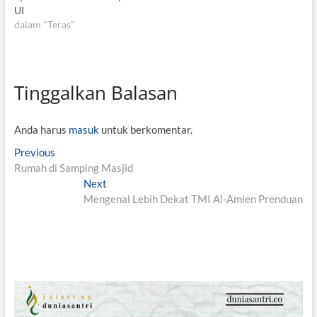
UI
dalam "Teras"
Tinggalkan Balasan
Anda harus
masuk
untuk berkomentar.
N
Previous
P
Rumah di Samping Masjid
r
a
e
Next
N
v
v
Mengenal Lebih Dekat TMI Al-Amien Prenduan
e
i
x
i
o
t
g
u
p
s
o
a
p
s
s
o
t
i
s
: