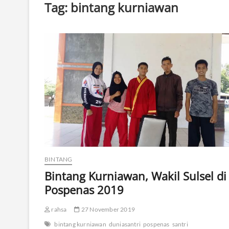
Tag:
bintang kurniawan
BINTANG
Bintang Kurniawan, Wakil Sulsel di
Pospenas 2019
rahsa
27 November 2019
bintang kurniawan
duniasantri
pospenas
santri