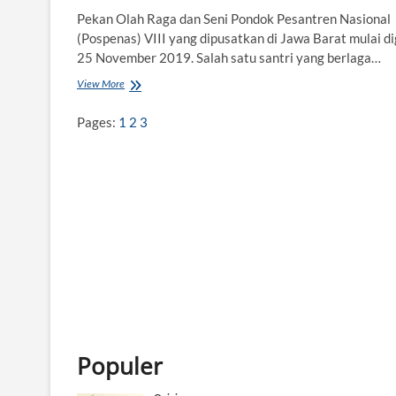
Pekan Olah Raga dan Seni Pondok Pesantren Nasional
(Pospenas) VIII yang dipusatkan di Jawa Barat mulai di
25 November 2019. Salah satu santri yang berlaga…
View More
B
i
n
Pages:
1
2
3
t
a
n
g
K
u
r
n
i
a
w
a
n
,
W
Populer
a
k