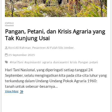
OPINI
Pangan, Petani, dan Krisis Agraria yang
Tak Kunjung Usai
Roni Ali Rahman, Pesantren Al-Falah Silo Jember.
25 September 2025
#HariTani
#opinisantri
agraria
duniasantri
krisis
Pangan
petani
Hari Tani Nasional, yang diperingati setiap tanggal 24
September, selalu mengingatkan kita pada cita-cita luhur yang
terkandung dalam Undang-Undang Pokok Agraria 1960:
tanah untuk sebesar-besarnya…
View More
P
a
n
g
a