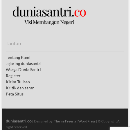
Tautan
Tentang Kami
Jejaring duniasantri
Warga Dunia Santri
Register
Kirim Tulisan
Kritik dan saran
Peta Situs
duniasantri.co
| Designed by:
Theme Freesia
|
WordPress
| © Copyright All
right reserved