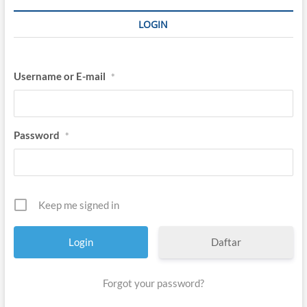
y
a
LOGIN
n
g
T
a
Username or E-mail
*
k
K
u
n
j
Password
*
u
n
g
U
s
a
Keep me signed in
i
Daftar
Forgot your password?