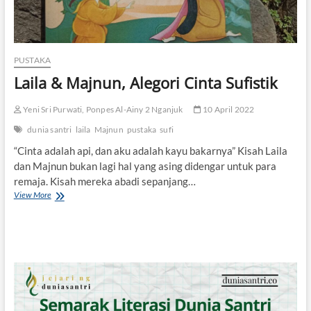
PUSTAKA
Laila & Majnun, Alegori Cinta Sufistik
Yeni Sri Purwati, Ponpes Al-Ainy 2 Nganjuk
10 April 2022
dunia santri
laila
Majnun
pustaka
sufi
“Cinta adalah api, dan aku adalah kayu bakarnya” Kisah Laila
dan Majnun bukan lagi hal yang asing didengar untuk para
remaja. Kisah mereka abadi sepanjang…
View More
L
a
i
l
a
&
M
a
j
n