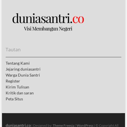
Tautan
Tentang Kami
Jejaring duniasantri
Warga Dunia Santri
Register
Kirim Tulisan
Kritik dan saran
Peta Situs
duniasantri.co
| Designed by:
Theme Freesia
|
WordPress
| © Copyright All