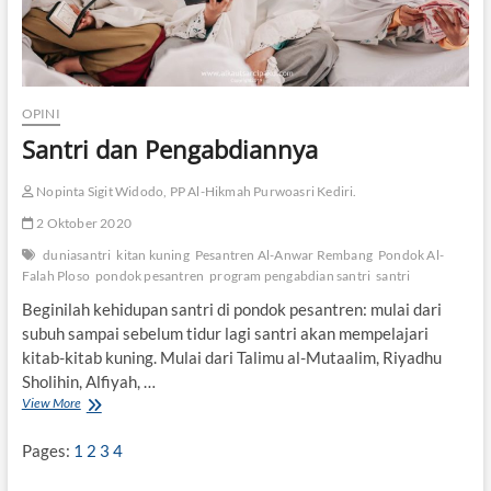
OPINI
Santri dan Pengabdiannya
Nopinta Sigit Widodo, PP Al-Hikmah Purwoasri Kediri.
2 Oktober 2020
duniasantri
kitan kuning
Pesantren Al-Anwar Rembang
Pondok Al-
Falah Ploso
pondok pesantren
program pengabdian santri
santri
Beginilah kehidupan santri di pondok pesantren: mulai dari
subuh sampai sebelum tidur lagi santri akan mempelajari
kitab-kitab kuning. Mulai dari Talimu al-Mutaalim, Riyadhu
Sholihin, Alfiyah, …
View More
S
a
n
Pages:
1
2
3
4
t
r