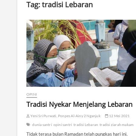
Tag:
tradisi Lebaran
OPINI
Tradisi Nyekar Menjelang Lebaran
Yeni Sri Purwati, Ponpes Al-Ainy 2 Nganjuk
12 Mei 2021
dunia santri
opini santri
tradisi Lebaran
tradisi ziarah makam
Tidak terasa bulan Ramadan telah pungkas hari ini.