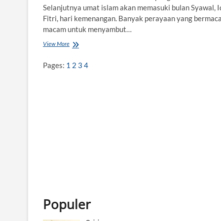
Selanjutnya umat islam akan memasuki bulan Syawal, I
Fitri, hari kemenangan. Banyak perayaan yang bermac
macam untuk menyambut…
View More
T
r
a
Pages:
1
2
3
4
d
i
s
i
N
y
e
k
a
r
M
e
n
j
e
Populer
l
a