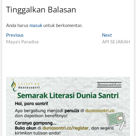
Tinggalkan Balasan
Anda harus
masuk
untuk berkomentar.
N
Previous
P
Next
N
Maya’s Paradise
r
API SEJARAH
e
a
e
x
v
v
t
i
p
i
o
o
g
u
s
s
t
a
p
:
s
o
i
s
t
p
:
o
s