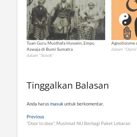
Tuan Guru Musthafa Hussein, Empu
Agnotisisme 
Aswaja di Bumi Sumatra
dalam "Opini
dalam "Sosok"
Tinggalkan Balasan
Anda harus
masuk
untuk berkomentar.
N
Previous
P
“Door to door”, Muslimat NU Berbagi Paket Lebaran
r
a
e
v