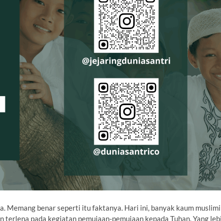
ya. Memang benar seperti itu faktanya. Hari ini, banyak kaum muslim
 dan terlena pada kegiatan pemujaan-pemujaan kepada Tuhan. Yang leb