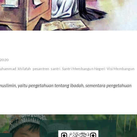
 2020
Muhammad
khilafah
pesantren
santri
Santri Membangun Negeri
Visi Membangun
 muslimin, yaitu pengetahuan tentang ibadah, sementara pengetahuan