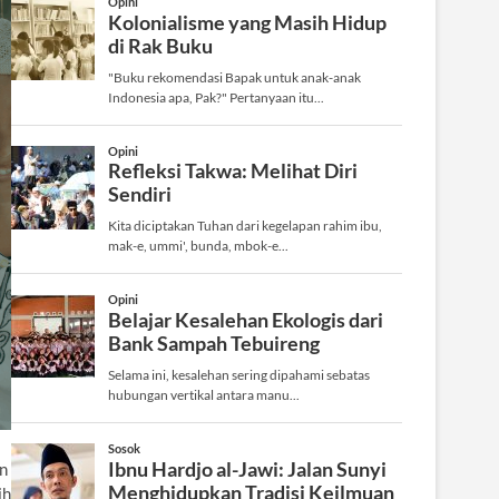
in
ih