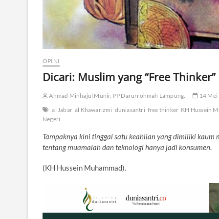
OPINI
Dicari: Muslim yang “Free Thinker”
Ahmad Minhajul Munir, PP Darurrohmah Lampung.
14 Mei
al Jabar
al Khawarizmi
duniasantri
free thinker
KH Hussein 
Negeri
Tampaknya kini tinggal satu keahlian yang dimiliki kaum
tentang muamalah dan teknologi hanya jadi konsumen
.
(KH Hussein Muhammad).