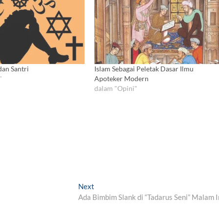
dan Santri
Islam Sebagai Peletak Dasar Ilmu
"
Apoteker Modern
dalam "Opini"
Next
N
Ada Bimbim Slank di “Tadarus Seni” Malam I
e
x
t