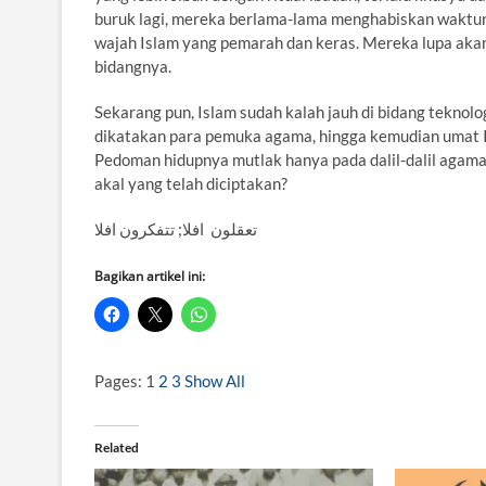
buruk lagi, mereka berlama-lama menghabiskan waktu
wajah Islam yang pemarah dan keras. Mereka lupa akan 
bidangnya.
Sekarang pun, Islam sudah kalah jauh di bidang teknolo
dikatakan para pemuka agama, hingga kemudian umat Isl
Pedoman hidupnya mutlak hanya pada dalil-dalil agam
akal yang telah diciptakan?
تعقلون افلا; تتفكرون افلا
Bagikan artikel ini:
Pages:
1
2
3
Show All
Related