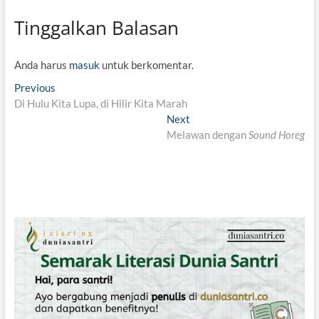
Tinggalkan Balasan
Anda harus
masuk
untuk berkomentar.
N
Previous
P
Di Hulu Kita Lupa, di Hilir Kita Marah
r
a
e
Next
N
v
v
Melawan dengan
e
Sound Horeg
i
x
i
o
t
g
u
p
s
o
a
p
s
s
o
t
i
s
:
t
p
:
o