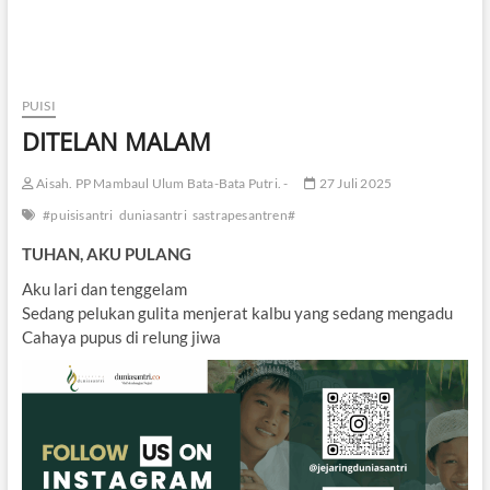
PUISI
DITELAN MALAM
Aisah. PP Mambaul Ulum Bata-Bata Putri. -
27 Juli 2025
#puisisantri
duniasantri
sastrapesantren#
TUHAN, AKU PULANG
Aku lari dan tenggelam
Sedang pelukan gulita menjerat kalbu yang sedang mengadu
Cahaya pupus di relung jiwa