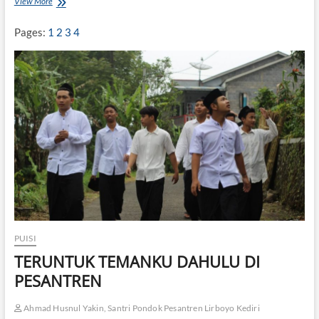
View More
I
N
D
Pages:
1
2
3
4
E
K
S
D
U
K
A
C
I
T
A
PUISI
TERUNTUK TEMANKU DAHULU DI
PESANTREN
Ahmad Husnul Yakin, Santri Pondok Pesantren Lirboyo Kediri