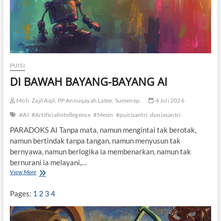
G
I
P
U
L
A
N
PUISI
G
DI BAWAH BAYANG-BAYANG AI
Moh. Zajil Aqil, PP Annuqayah Latee, Sumenep.
4 Juli 2026
#AI
#ArtificialIntellegence
#Mesin
#puisisantri
duniasantri
PARADOKS AI Tanpa mata, namun mengintai tak berotak,
namun bertindak tanpa tangan, namun menyusun tak
bernyawa, namun berlogika ia membenarkan, namun tak
bernurani ia melayani,…
View More
D
I
B
Pages:
1
2
3
4
A
W
A