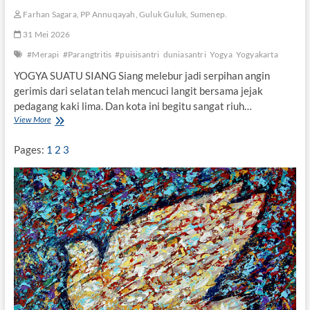
Farhan Sagara, PP Annuqayah, Guluk Guluk, Sumenep.
31 Mei 2026
#Merapi
#Parangtritis
#puisisantri
duniasantri
Yogya
Yogyakarta
YOGYA SUATU SIANG Siang melebur jadi serpihan angin
gerimis dari selatan telah mencuci langit bersama jejak
pedagang kaki lima. Dan kota ini begitu sangat riuh…
View More
Y
O
G
Pages:
1
2
3
Y
A
,
S
U
A
T
U
S
I
A
N
G