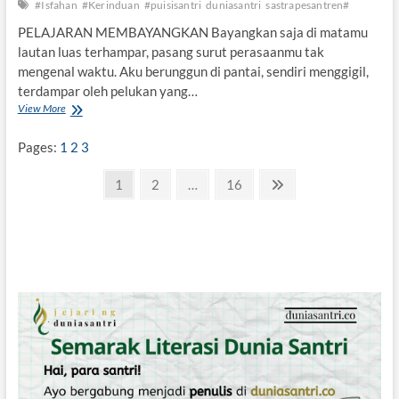
#Isfahan
#Kerinduan
#puisisantri
duniasantri
sastrapesantren#
PELAJARAN MEMBAYANGKAN Bayangkan saja di matamu
lautan luas terhampar, pasang surut perasaanmu tak
mengenal waktu. Aku berunggun di pantai, sendiri menggigil,
terdampar oleh pelukan yang…
View More
I
S
F
Pages:
1
2
3
A
H
P
P
1
P
2
…
P
16
N
A
a
a
a
e
a
N
D
g
g
g
x
g
A
e
e
e
t
N
i
p
K
a
E
n
R
g
I
a
e
N
s
D
U
i
A
N