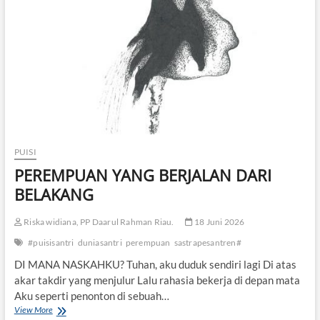
H
U
L
U
D
I
P
E
S
A
N
PUISI
T
R
PEREMPUAN YANG BERJALAN DARI
E
BELAKANG
N
Riska widiana, PP Daarul Rahman Riau.
18 Juni 2026
#puisisantri
duniasantri
perempuan
sastrapesantren#
DI MANA NASKAHKU? Tuhan, aku duduk sendiri lagi Di atas
akar takdir yang menjulur Lalu rahasia bekerja di depan mata
Aku seperti penonton di sebuah…
View More
P