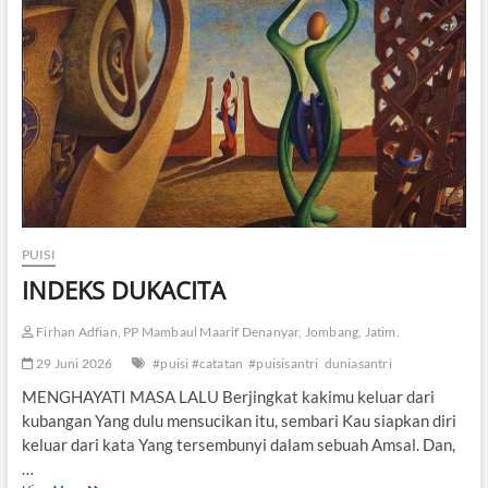
H
B
A
Y
A
N
G
-
B
A
Y
A
N
PUISI
G
INDEKS DUKACITA
A
I
Firhan Adfian, PP Mambaul Maarif Denanyar, Jombang, Jatim.
29 Juni 2026
#puisi #catatan
#puisisantri
duniasantri
MENGHAYATI MASA LALU Berjingkat kakimu keluar dari
kubangan Yang dulu mensucikan itu, sembari Kau siapkan diri
keluar dari kata Yang tersembunyi dalam sebuah Amsal. Dan,
…