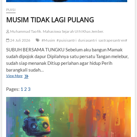
PUISI
MUSIM TIDAK LAGI PULANG
Muhammad Taofik. Mahasiswa Sejarah UIN Khas Jember.
24 Juli 2026
#Musim
#puisisantri
duniasantri
sastrapesantren#
SUBUH BERSAMA TUNGKU Sebelum aku bangun Mamak
sudah dipojok dapur Dipilahnya satu persatu Tangan melebur,
sudah siap menanak Ditiup perlahan agar hidup Perih
barangkali sudah…
View More
M
U
S
Pages:
1
2
3
I
M
T
I
D
A
K
L
A