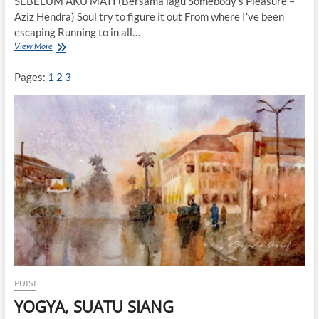
SEBELUM AKU MATI (Bersama lagu Somebody’s Pleasure –
E
Aziz Hendra) Soul try to figure it out From where I’ve been
L
A
escaping Running to in all…
K
View More
S
A
E
N
B
Pages:
1
2
3
G
E
L
U
M
A
K
U
M
A
T
I
PUISI
YOGYA, SUATU SIANG