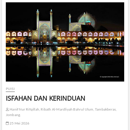
A
T
I
D
A
N
H
U
J
A
N
PUISI
ISFAHAN DAN KERINDUAN
Hanif Nur Rifqillah, Ribath Al-Mardliyah Bahrul Ulum, Tambakberas,
Jombang.
25 Mei 2026