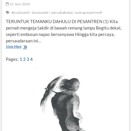
21 Juni 2026
#puisisantri
duniasantri
persahabatan
sastrapesantren#
TERUNTUK TEMANKU DAHULU DI PESANTREN (1) Kita
pernah mengeja takdir di bawah remang lampu Begitu dekat,
seperti embusan napas bersenyawa Hingga kita percaya,
persaudaraan ini…
View More
T
E
R
Pages:
1
2
3
4
U
N
T
U
K
T
E
M
A
N
K
U
D
A