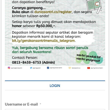
p
o
s
LOGIN
Username or E-mail
*