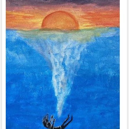
A
M
B
A
N
G