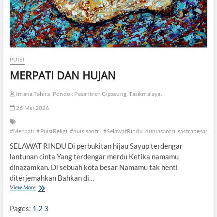
PUISI
MERPATI DAN HUJAN
Imana Tahira, Pondok Pesantren Cipasung, Tasikmalaya.
26 Mei 2026
#Merpati
#PuisiReligi
#puisisantri
#SelawatRindu
duniasantri
sastrapesantr
SELAWAT RINDU Di perbukitan hijau Sayup terdengar
lantunan cinta Yang terdengar merdu Ketika namamu
dinazamkan. Di sebuah kota besar Namamu tak henti
diterjemahkan Bahkan di…
View More
M
E
R
Pages:
1
2
3
P