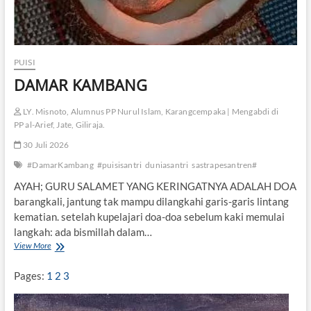
PUISI
DAMAR KAMBANG
LY. Misnoto, Alumnus PP Nurul Islam, Karangcempaka | Mengabdi di
PP al-Arief, Jate, Giliraja.
30 Juli 2026
#DamarKambang
#puisisantri
duniasantri
sastrapesantren#
AYAH; GURU SALAMET YANG KERINGATNYA ADALAH DOA
barangkali, jantung tak mampu dilangkahi garis-garis lintang
kematian. setelah kupelajari doa-doa sebelum kaki memulai
langkah: ada bismillah dalam…
View More
D
A
M
Pages:
1
2
3
A
R
K