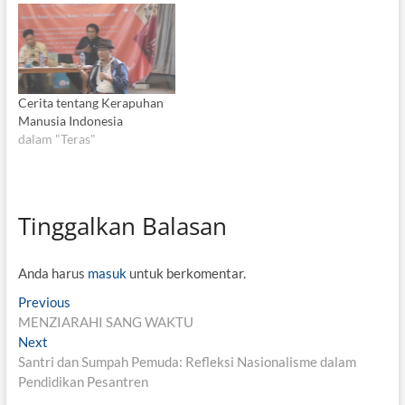
Cerita tentang Kerapuhan
Manusia Indonesia
dalam "Teras"
Tinggalkan Balasan
Anda harus
masuk
untuk berkomentar.
N
Previous
P
MENZIARAHI SANG WAKTU
r
a
Next
N
e
v
Santri dan Sumpah Pemuda: Refleksi Nasionalisme dalam
e
v
Pendidikan Pesantren
x
i
i
t
o