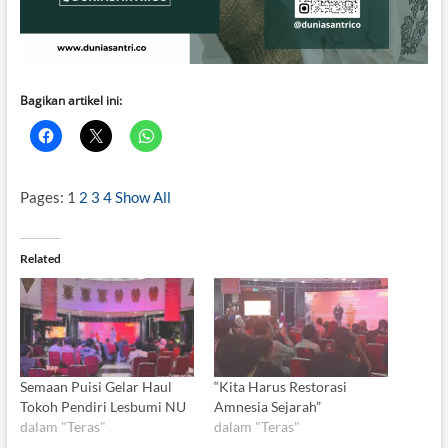
Bagikan artikel ini:
Pages:
1
2
3
4
Show All
Related
Semaan Puisi Gelar Haul
“Kita Harus Restorasi
Tokoh Pendiri Lesbumi NU
Amnesia Sejarah”
dalam "Teras"
dalam "Teras"