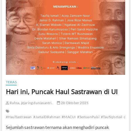
TERAS
Hari ini, Puncak Haul Sastrawan di UI
Rahsa, jejaring duniasantri.
28 Oktober 2025
#HaulSastrawan
#JamalDRahman
#MACUI
#SemaanPuisi
#TaufiqIsmail
duni
Sejumlah sastrawan ternama akan menghadiri puncak