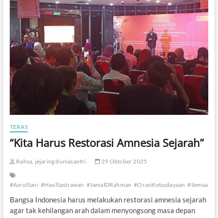
i
n
l
P
u
i
s
i
G
e
l
a
r
H
a
u
TERAS
l
“Kita Harus Restorasi Amnesia Sejarah”
T
o
k
Rahsa, jejaring duniasantri.
29 Oktober 2025
o
h
P
#AsrulSani
#HaulSastrawan
#JamalDRahman
#OrasiKebudayaan
#SemaanPu
e
Bangsa Indonesia harus melakukan restorasi amnesia sejarah
n
agar tak kehilangan arah dalam menyongsong masa depan
d