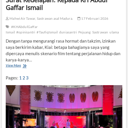
c
Gaffar Ismail
a
r
Mahwi Air Tawar, Sastrawan asal Madura.
17 Februari 2026
a
J
#KHAbdulGaffar
D
Ismail
#opinisantri
#TaufiqIsmail
duniasantri
Pejuang
Sastrawan
ulama
S
d
Dengan tanpa mengurangi rasa hormat dan takzim, izinkan
i
saya berkirim kabar, Kiai: betapa bahagianya saya yang
U
dipercaya menulis skenario film tentang perjalanan hidup dan
I
karya-karya…
N
View More
S
B
u
a
r
n
Pages:
1
2
3
a
t
t
e
K
n
e
d
e
l
a
p
a