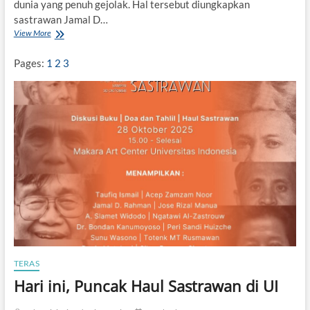
i
dunia yang penuh gejolak. Hal tersebut diungkapkan
r
sastrawan Jamal D…
i
View More
“
L
K
e
i
Pages:
1
2
3
s
t
b
a
u
H
m
a
i
r
N
u
U
s
R
e
s
t
o
r
a
s
i
TERAS
A
Hari ini, Puncak Haul Sastrawan di UI
m
n
e