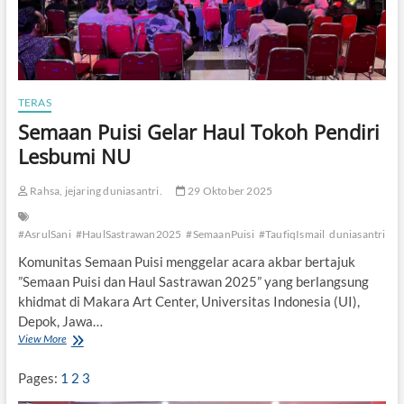
n
:
K
e
p
a
TERAS
d
Semaan Puisi Gelar Haul Tokoh Pendiri
a
K
Lesbumi NU
H
A
Rahsa, jejaring duniasantri.
29 Oktober 2025
b
d
u
#AsrulSani
#HaulSastrawan2025
#SemaanPuisi
#TaufiqIsmail
duniasantri
l
G
Komunitas Semaan Puisi menggelar acara akbar bertajuk
a
”Semaan Puisi dan Haul Sastrawan 2025” yang berlangsung
f
khidmat di Makara Art Center, Universitas Indonesia (UI),
f
Depok, Jawa…
a
r
View More
S
I
e
s
m
Pages:
1
2
3
m
a
a
a