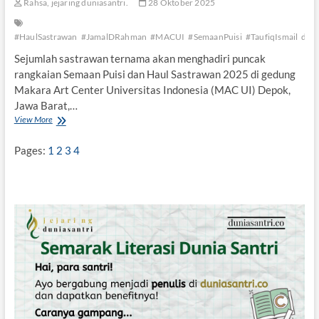
Rahsa, jejaring duniasantri.
28 Oktober 2025
s
i
a
#HaulSastrawan
#JamalDRahman
#MACUI
#SemaanPuisi
#TaufiqIsmail
duni
S
Sejumlah sastrawan ternama akan menghadiri puncak
e
rangkaian Semaan Puisi dan Haul Sastrawan 2025 di gedung
j
a
Makara Art Center Universitas Indonesia (MAC UI) Depok,
r
Jawa Barat,…
a
View More
H
h
a
”
r
Pages:
1
2
3
4
i
i
n
i
,
P
u
n
c
a
k
H
a