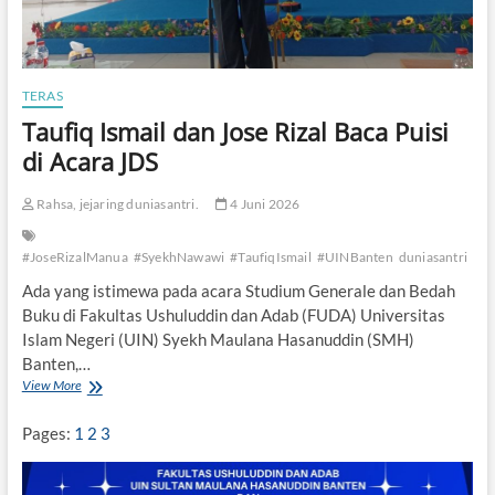
TERAS
Taufiq Ismail dan Jose Rizal Baca Puisi
di Acara JDS
Rahsa, jejaring duniasantri.
4 Juni 2026
#JoseRizalManua
#SyekhNawawi
#TaufiqIsmail
#UINBanten
duniasantri
Ada yang istimewa pada acara Studium Generale dan Bedah
Buku di Fakultas Ushuluddin dan Adab (FUDA) Universitas
Islam Negeri (UIN) Syekh Maulana Hasanuddin (SMH)
Banten,…
View More
T
a
u
Pages:
1
2
3
f
i
q