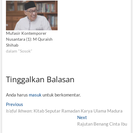
Mufasir Kontemporer
Nusantara (1): M Quraish
Shihab
dalam "Sosok"
Tinggalkan Balasan
Anda harus
masuk
untuk berkomentar.
N
Previous
P
Is’aful Ikhwan
r
: Kitab Seputar Ramadan Karya Ulama Madura
a
e
Next
N
v
v
Rajutan Benang Cinta Ibu
e
i
x