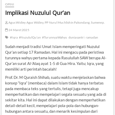
OPINI
Implikasi Nuzulul Qur’an
Agus Widiey Agus Widiey, PP Nurul Muchlishin Pakondang, Sumenep.
24 Maret 2025
#Iqra
#NuzululQu'an
#TurunnyaWahyu
duniasantri
ramadan
Sudah menjadi tradisi Umat Islam memperingati Nuzulul
Qur’an setiap 17 Ramadan. Hal ini mengacu pada peristiwa
turunnya wahyu pertama kepada Rasulullah SAW berupa Al-
Qur’an surat Al-‘Alaq ayat 1-5 di Gua Hira. Yaitu; Iqra, yang
memiliki arti perintah bacalah!
Prof. Dr. M Quraish Shihab, suatu waktu menjelaskan bahwa
konsep “Iqra” (membaca) dalam Islam tidak hanya terbatas
pada membaca teks yang tertulis, tetapi juga mencakup
memperhatikan dan mempelajari segala sesuatu yang ada di
sekitar kita. Hal ini dapat dilakukan dengan memperhatikan
detail-detail kecil, mempelajari pola-pola dan hubungan-
hubungan antara sesuatu, dan menarik kesimpulan dari