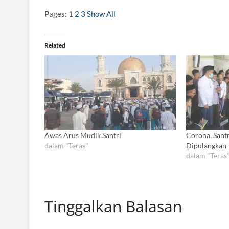
Pages:
1
2
3
Show All
Related
Awas Arus Mudik Santri
Corona, Sant
dalam "Teras"
Dipulangkan
dalam "Teras
Tinggalkan Balasan