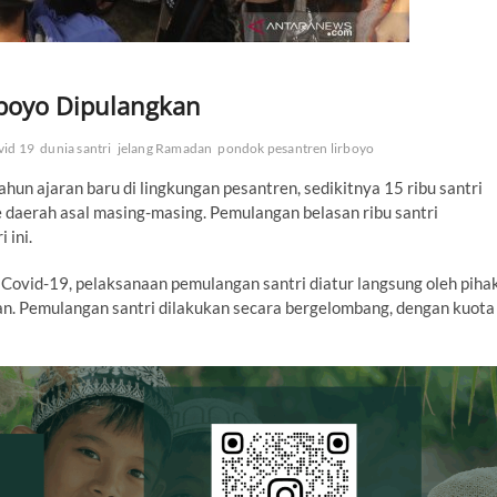
rboyo Dipulangkan
vid 19
dunia santri
jelang Ramadan
pondok pesantren lirboyo
n ajaran baru di lingkungan pesantren, sedikitnya 15 ribu santri
e daerah asal masing-masing. Pemulangan belasan ribu santri
 ini.
i Covid-19, pelaksanaan pemulangan santri diatur langsung oleh piha
an. Pemulangan santri dilakukan secara bergelombang, dengan kuota