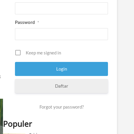
Password
*
Keep me signed in
k
Daftar
Forgot your password?
Populer