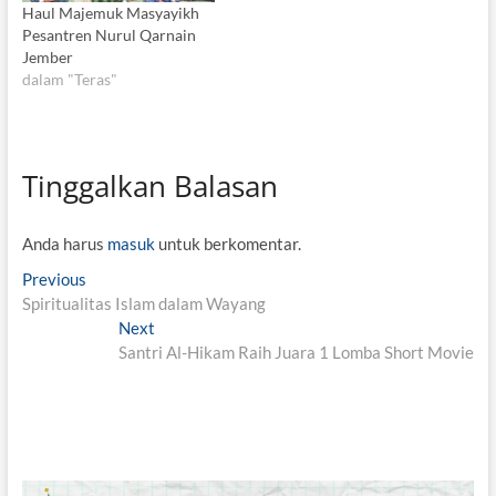
Haul Majemuk Masyayikh
Pesantren Nurul Qarnain
Jember
dalam "Teras"
Tinggalkan Balasan
Anda harus
masuk
untuk berkomentar.
N
Previous
P
Spiritualitas Islam dalam Wayang
r
a
e
Next
N
v
v
Santri Al-Hikam Raih Juara 1 Lomba Short Movie
e
i
x
i
o
t
g
u
p
s
o
a
p
s