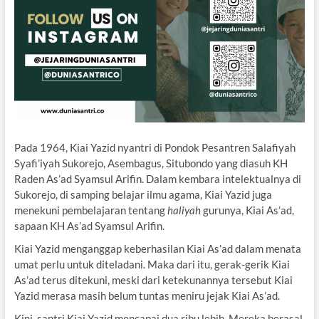
Pada 1964, Kiai Yazid nyantri di Pondok Pesantren Salafiyah
Syafi’iyah Sukorejo, Asembagus, Situbondo yang diasuh KH
Raden As’ad Syamsul Arifin. Dalam kembara intelektualnya di
Sukorejo, di samping belajar ilmu agama, Kiai Yazid juga
menekuni pembelajaran tentang
haliyah
gurunya, Kiai As’ad,
sapaan KH As’ad Syamsul Arifin.
Kiai Yazid menganggap keberhasilan Kiai As’ad dalam menata
umat perlu untuk diteladani. Maka dari itu, gerak-gerik Kiai
As’ad terus ditekuni, meski dari ketekunannya tersebut Kiai
Yazid merasa masih belum tuntas meniru jejak Kiai As’ad.
Kini, santri Kiai Yazid mencapai dua ribu lebih. Mereka berasal