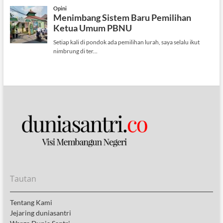
Tautan
Tentang Kami
Jejaring duniasantri