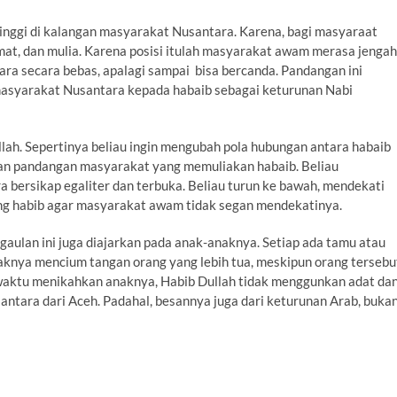
tinggi di kalangan masyarakat Nusantara. Karena, bagi masyaraat
mat, dan mulia. Karena posisi itulah masyarakat awam merasa jengah
cara secara bebas, apalagi sampai bisa bercanda. Pandangan ini
asyarakat Nusantara kepada habaib sebagai keturunan Nabi
ullah. Sepertinya beliau ingin mengubah pola hubungan antara habaib
gkan pandangan masyarakat yang memuliakan habaib. Beliau
 bersikap egaliter dan terbuka. Beliau turun ke bawah, mendekati
ng habib agar masyarakat awam tidak segan mendekatinya.
aulan ini juga diajarkan pada anak-anaknya. Setiap ada tamu atau
aknya mencium tangan orang yang lebih tua, meskipun orang tersebu
 waktu menikahkan anaknya, Habib Dullah tidak menggunkan adat da
ntara dari Aceh. Padahal, besannya juga dari keturunan Arab, buka