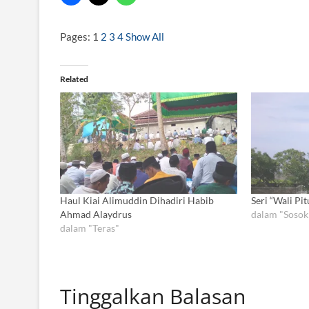
Pages:
1
2
3
4
Show All
Related
Haul Kiai Alimuddin Dihadiri Habib
Seri “Wali Pit
Ahmad Alaydrus
dalam "Sosok
dalam "Teras"
Tinggalkan Balasan