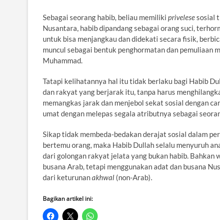
Sebagai seorang habib, beliau memiliki
privelese
sosial 
Nusantara, habib dipandang sebagai orang suci, terhor
untuk bisa menjangkau dan didekati secara fisik, berbi
muncul sebagai bentuk penghormatan dan pemuliaan m
Muhammad.
Tatapi kelihatannya hal itu tidak berlaku bagi Habib D
dan rakyat yang berjarak itu, tanpa harus menghilan
memangkas jarak dan menjebol sekat sosial dengan cara
umat dengan melepas segala atributnya sebagai seora
Sikap tidak membeda-bedakan derajat sosial dalam perg
bertemu orang, maka Habib Dullah selalu menyuruh an
dari golongan rakyat jelata yang bukan habib. Bahkan
busana Arab, tetapi menggunakan adat dan busana Nusa
dari keturunan
akhwal
(non-Arab).
Bagikan artikel ini: