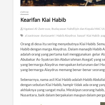
OPINI
Kearifan Kiai Habib
Ngatawi Al-Zastrouw, Budayawan Nahdliyin dan Kepala MAC UI
al zastrouw
duniasantri
Habib Alaydrus
kasyaf
Kiai Habib
pa
Orang di desa itu sering menyebutnya Kiai Habib. Semu
Habib dengan marga Alaydrus. Dalam manaqib Habib A
adalah orang yang pertama kali menggunakan gelar Ala
Abubakar As-Syakran bin Abdurrahman Asegaf, yang ser
yang bermarga Alaydrus merupakan keturunan dari Hab
yang bermarga Alaydrus memang benar-benar seorang 
Sebenarnya, nama asli Kiai Habib adalah Habib Abdul
dengan sebutan Kiai Habib, hampir tidak ada orang yang 
akhlaknya yang sangat mulia. Meskipun seorang habib
Nusantara, baik dalam berpakaian maupun dalam perga