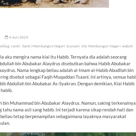
.
4 Juni 2020
geblug
santri
Santri Membangun Negeri
tsunami
Visi Membangun Negeri
wabah
la aku mengira nama kiai itu Habib. Ternyata dia adalah seorang
bdullah bin Abubakar Alaydrus disebutkan bahwa Habib Abubakar
aydrus. Nama lengkap beliau adalah al-Imam al-Habib Abudllah bin
ing disebut sebagai Faqih Muqaddan Tsaani. Ini artinya, semua habi
ib Abdullah bin Abubakar As-Syakran. Dengan demikian, Kiai Habib
habib.
lah bin Muhammad bin Abubakar Alaydrus. Namun, saking terkenalnya
tahu nama asli sang habib. Ini terjadi karena sikap rendah hati dan
, beliau tetap berpenampilan sebagaimana layaknya masyarakat
ulan.