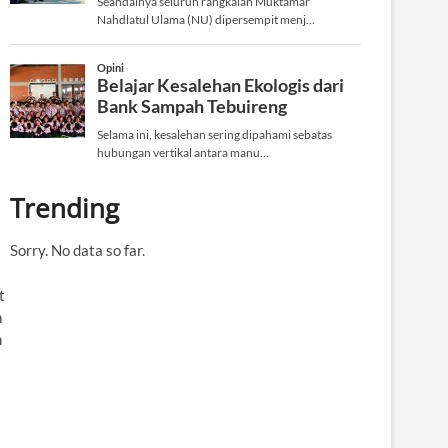
Trending
Sorry. No data so far.
t
n
n