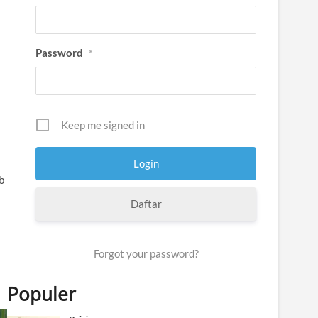
Password
*
Keep me signed in
b
Daftar
Forgot your password?
Populer