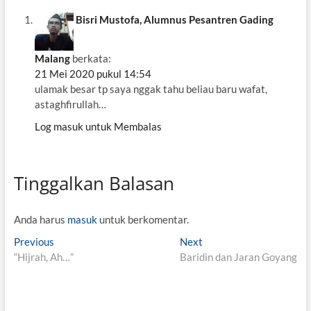
Bisri Mustofa, Alumnus Pesantren Gading
Malang
berkata:
21 Mei 2020 pukul 14:54
ulamak besar tp saya nggak tahu beliau baru wafat,
astaghfirullah…
Log masuk untuk Membalas
Tinggalkan Balasan
Anda harus
masuk
untuk berkomentar.
N
Previous
P
Next
N
“Hijrah, Ah…”
r
Baridin dan Jaran Goyang
e
a
e
x
v
v
t
i
p