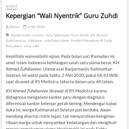
SOSOK
Kepergian “Wali Nyentrik” Guru Zuhdi
Rahsa
3 Mei 2020
Banjarmasin
corona
Guru Sekumpul
Guru Zuhdi
KH Ahmad
Zuhdiannoor
Mutasyar
nahdlatul ulama
Pondok Pesantren Al Falah
Banjabaru
virus
wali
Innalillahi wainnailaihi rajiun
. Pada bulan suci Ramadan ini,
umat Islam Indonesia kehilangan salah satu ulama besar, KH
Ahmad Zuhdiannor. Ulama asal Banjarmasin, Kalimantan
Selatan, ini wafat pada Sabtu, 2 Mei 2020, pukul 06.43 WIB,
saat dirawat di RS Medistra Jakarta dalam usia 48 tahun.
KH Ahmad Zuhdiannor dirawat di RS Medistra karena
didiagnosa mengalami kanker paru dengan diagnosis
diferensial kanker kelenjar getah bening. Mendengar kabar
duka ini, warga Kalimanatan Selatan pun berduka. Awan
mendung disertai rintik hujan, tak menyurutkan keinginan
ribuan warga untuk menyambut kedatangan dan mengikuti
prosesi pemakaman ulama kharismatik ini pada Sabtu