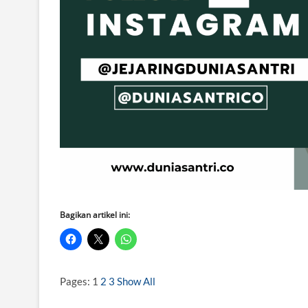
Bagikan artikel ini:
Pages:
1
2
3
Show All