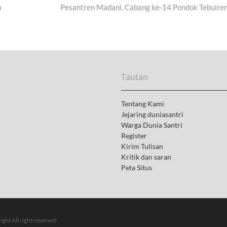
n
Pesantren Madani, Cabang ke-14 Pondok Tebuire
e
x
t
p
o
s
t
Tautan
:
Tentang Kami
Jejaring duniasantri
Warga Dunia Santri
Register
Kirim Tulisan
Kritik dan saran
Peta Situs
ght All right reserved