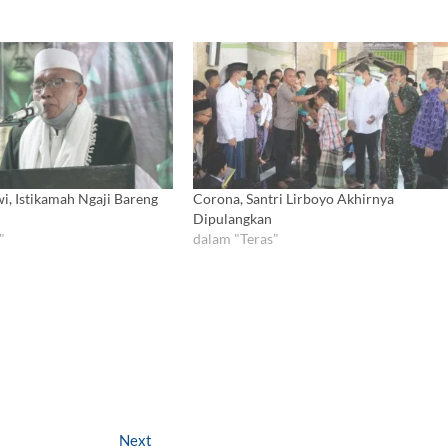
i, Istikamah Ngaji Bareng
Corona, Santri Lirboyo Akhirnya
Dipulangkan
"
dalam "Teras"
Next
N