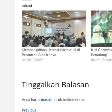
Related
Membangkitkan Literasi Intelektual di
Kiai Chamzaw
Pesantren Ala Lirboyo
Pemulung
dalam "Opini"
dalam "Sosok
Tinggalkan Balasan
Anda harus
masuk
untuk berkomentar.
N
Previous
P