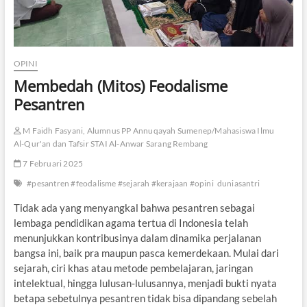
OPINI
Membedah (Mitos) Feodalisme
Pesantren
M Faidh Fasyani, Alumnus PP Annuqayah Sumenep/Mahasiswa Ilmu
Al-Qur'an dan Tafsir STAI Al-Anwar Sarang Rembang
7 Februari 2025
#pesantren #feodalisme #sejarah #kerajaan #opini
duniasantri
Tidak ada yang menyangkal bahwa pesantren sebagai
lembaga pendidikan agama tertua di Indonesia telah
menunjukkan kontribusinya dalam dinamika perjalanan
bangsa ini, baik pra maupun pasca kemerdekaan. Mulai dari
sejarah, ciri khas atau metode pembelajaran, jaringan
intelektual, hingga lulusan-lulusannya, menjadi bukti nyata
betapa sebetulnya pesantren tidak bisa dipandang sebelah