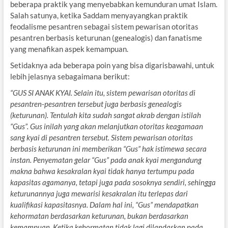
beberapa praktik yang menyebabkan kemunduran umat Islam.
Salah satunya, ketika Saddam menyayangkan praktik
feodalisme pesantren sebagai sistem pewarisan otoritas
pesantren berbasis keturunan (genealogis) dan fanatisme
yang menafikan aspek kemampuan.
Setidaknya ada beberapa poin yang bisa digarisbawahi, untuk
lebih jelasnya sebagaimana berikut:
“GUS SI ANAK KYAI. Selain itu, sistem pewarisan otoritas di
pesantren-pesantren tersebut juga berbasis genealogis
(keturunan). Tentulah kita sudah sangat akrab dengan istilah
“Gus”. Gus inilah yang akan melanjutkan otoritas keagamaan
sang kyai di pesantren tersebut. Sistem pewarisan otoritas
berbasis keturunan ini memberikan “Gus” hak istimewa secara
instan. Penyematan gelar “Gus” pada anak kyai mengandung
makna bahwa kesakralan kyai tidak hanya tertumpu pada
kapasitas agamanya, tetapi juga pada sosoknya sendiri, sehingga
keturunannya juga mewarisi kesakralan itu terlepas dari
kualifikasi kapasitasnya. Dalam hal ini, “Gus” mendapatkan
kehormatan berdasarkan keturunan, bukan berdasarkan
kemampuan. Ketika kehormatan tidak lagi dilandaskan pada