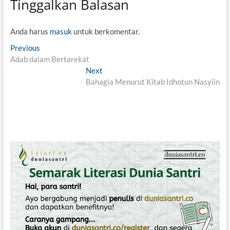
Tinggalkan Balasan
Anda harus
masuk
untuk berkomentar.
N
Previous
P
Adab dalam Bertarekat
r
a
e
Next
N
v
v
Bahagia Menurut Kitab Idhotun Nasyiin
e
i
x
i
o
t
g
u
p
s
o
a
p
s
s
o
t
i
s
:
t
p
:
o
s