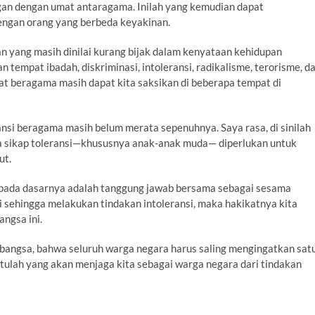
n dengan umat antaragama. Inilah yang kemudian dapat
engan orang yang berbeda keyakinan.
n yang masih dinilai kurang bijak dalam kenyataan kehidupan
 tempat ibadah, diskriminasi, intoleransi, radikalisme, terorisme, d
t beragama masih dapat kita saksikan di beberapa tempat di
si beragama masih belum merata sepenuhnya. Saya rasa, di sinilah
 sikap toleransi—khususnya anak-anak muda— diperlukan untuk
ut.
ada dasarnya adalah tanggung jawab bersama sebagai sesama
i sehingga melakukan tindakan intoleransi, maka hakikatnya kita
ngsa ini.
 bangsa, bahwa seluruh warga negara harus saling mengingatkan sat
tulah yang akan menjaga kita sebagai warga negara dari tindakan