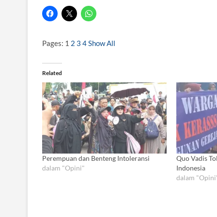
Pages:
1
2
3
4
Show All
Related
Perempuan dan Benteng Intoleransi
Quo Vadis To
dalam "Opini"
Indonesia
dalam "Opini