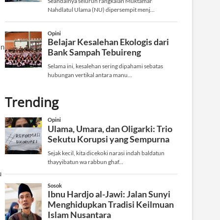
an
Trending
u