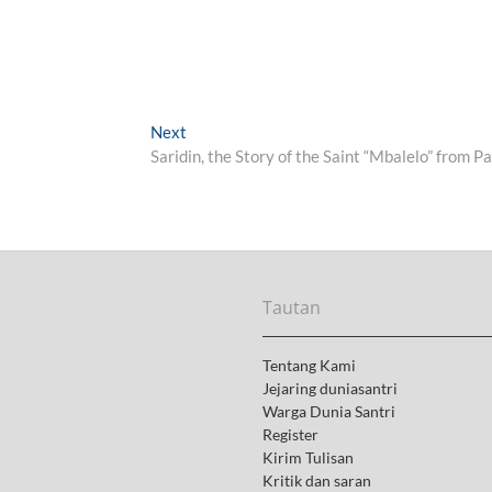
Next
N
Saridin, the Story of the Saint “Mbalelo” from Pa
e
x
t
p
o
s
t
Tautan
:
Tentang Kami
Jejaring duniasantri
Warga Dunia Santri
Register
Kirim Tulisan
Kritik dan saran