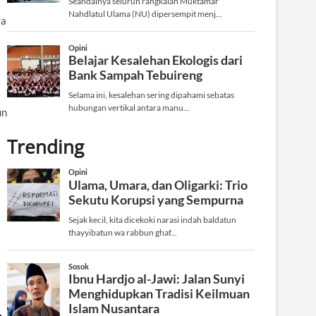
ra
un
Trending