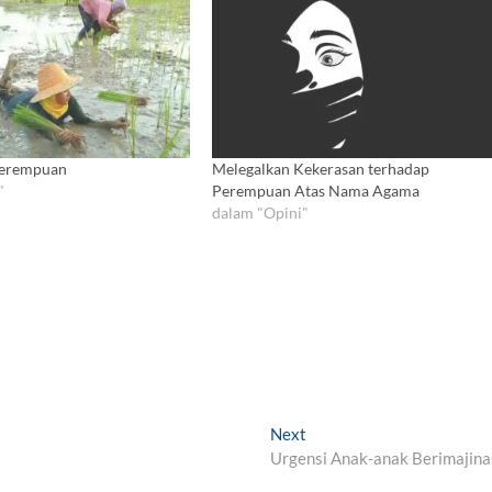
 Perempuan
Melegalkan Kekerasan terhadap
"
Perempuan Atas Nama Agama
dalam "Opini"
Next
N
Urgensi Anak-anak Berimajina
e
x