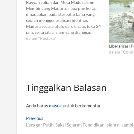
Royyan Julian dan Meta Maduraisme
Membincang Madura, siapa pun kerap
dihadapkan pada stereotip lama yang
seolah menggeneralisasi identitas
Madura secara utuh: carok, sate, toko 24
jam, serta citra Islam yang dianggap
tunggal dan homogen. Stereotip-
dalam "Pustaka"
stereotip tersebut menjadikan Madura
Liberalisasi
sebagai konsep yang beku dan final,
dalam "Opini
seakan tidak memiliki ruang bagi
kontradiksi dan perubahan. Dari
kegamangan inilah…
Tinggalkan Balasan
Anda harus
masuk
untuk berkomentar.
N
Previous
P
Langgar Putih, Saksi Sejarah Pendidikan Islam di Jambi
r
a
e