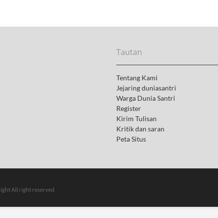
t
p
o
s
t
Tautan
:
Tentang Kami
Jejaring duniasantri
Warga Dunia Santri
Register
Kirim Tulisan
Kritik dan saran
Peta Situs
ght All right reserved