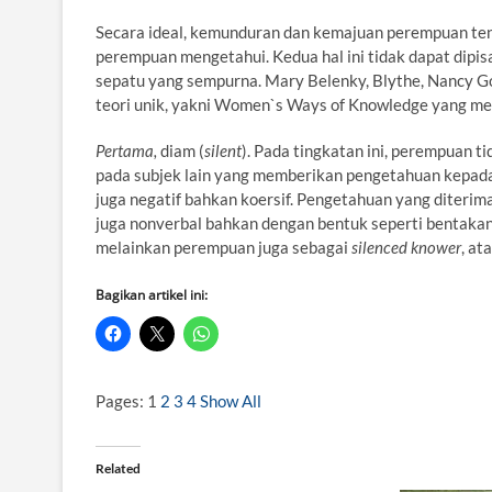
Secara ideal, kemunduran dan kemajuan perempuan te
perempuan mengetahui. Kedua hal ini tidak dapat dipis
sepatu yang sempurna. Mary Belenky, Blythe, Nancy Gol
teori unik, yakni Women`s Ways of Knowledge yang me
Pertama,
diam (
silent
). Pada tingkatan ini, perempuan
pada subjek lain yang memberikan pengetahuan kepadan
juga negatif bahkan koersif. Pengetahuan yang diteri
juga nonverbal bahkan dengan bentuk seperti bentakan
melainkan perempuan juga sebagai
silenced knower
, at
Bagikan artikel ini:
Pages:
1
2
3
4
Show All
Related