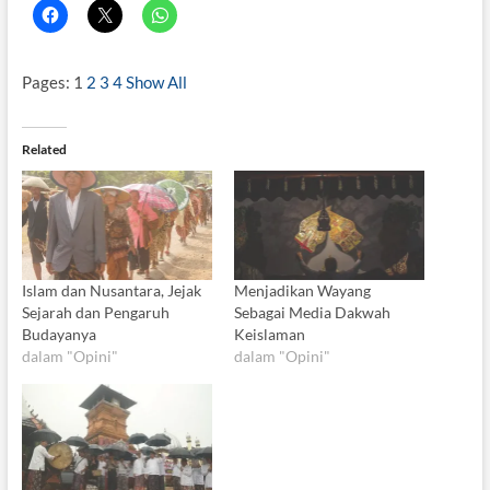
Pages:
1
2
3
4
Show All
Related
Islam dan Nusantara, Jejak
Menjadikan Wayang
Sejarah dan Pengaruh
Sebagai Media Dakwah
Budayanya
Keislaman
dalam "Opini"
dalam "Opini"