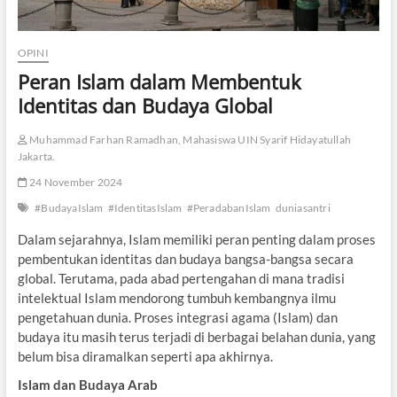
OPINI
Peran Islam dalam Membentuk
Identitas dan Budaya Global
Muhammad Farhan Ramadhan, Mahasiswa UIN Syarif Hidayatullah
Jakarta.
24 November 2024
#BudayaIslam
#IdentitasIslam
#PeradabanIslam
duniasantri
Dalam sejarahnya, Islam memiliki peran penting dalam proses
pembentukan identitas dan budaya bangsa-bangsa secara
global. Terutama, pada abad pertengahan di mana tradisi
intelektual Islam mendorong tumbuh kembangnya ilmu
pengetahuan dunia. Proses integrasi agama (Islam) dan
budaya itu masih terus terjadi di berbagai belahan dunia, yang
belum bisa diramalkan seperti apa akhirnya.
Islam dan Budaya Arab