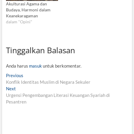
Akulturasi Agama dan
Budaya, Harmoni dalam
Keanekaragaman
dalam "Opini"
Tinggalkan Balasan
Anda harus
masuk
untuk berkomentar.
N
Previous
P
Konflik Identitas Muslim di Negara Sekuler
r
a
Next
N
e
v
Urgensi Pengembangan Literasi Keuangan Syariah di
e
v
Pesantren
x
i
i
t
o
g
p
u
o
s
a
s
p