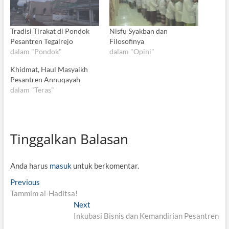
Tradisi Tirakat di Pondok
Nisfu Syakban dan
Pesantren Tegalrejo
Filosofinya
dalam "Pondok"
dalam "Opini"
Khidmat, Haul Masyaikh
Pesantren Annuqayah
dalam "Teras"
Tinggalkan Balasan
Anda harus
masuk
untuk berkomentar.
N
Previous
P
Tammim al-Haditsa!
r
a
e
Next
N
v
v
Inkubasi Bisnis dan Kemandirian Pesantren
e
i
x