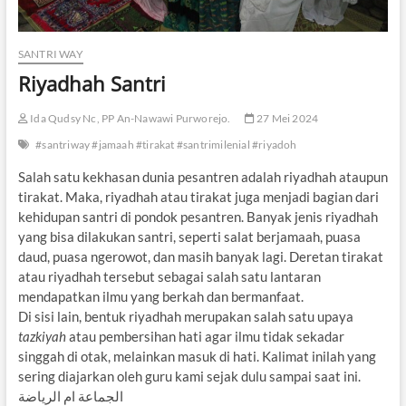
SANTRI WAY
Riyadhah Santri
Ida Qudsy Nc, PP An-Nawawi Purworejo.
27 Mei 2024
#santriway #jamaah #tirakat #santrimilenial #riyadoh
Salah satu kekhasan dunia pesantren adalah riyadhah ataupun
tirakat. Maka, riyadhah atau tirakat juga menjadi bagian dari
kehidupan santri di pondok pesantren. Banyak jenis riyadhah
yang bisa dilakukan santri, seperti salat berjamaah, puasa
daud, puasa ngerowot, dan masih banyak lagi. Deretan tirakat
atau riyadhah tersebut sebagai salah satu lantaran
mendapatkan ilmu yang berkah dan bermanfaat.
Di sisi lain, bentuk riyadhah merupakan salah satu upaya
tazkiyah
atau pembersihan hati agar ilmu tidak sekadar
singgah di otak, melainkan masuk di hati. Kalimat inilah yang
sering diajarkan oleh guru kami sejak dulu sampai saat ini.
الجماعة ام الرياضة