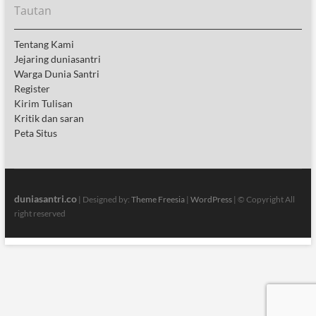
Tautan
Tentang Kami
Jejaring duniasantri
Warga Dunia Santri
Register
Kirim Tulisan
Kritik dan saran
Peta Situs
duniasantri.co
| Designed by:
Theme Freesia
|
WordPress
| © Copyright All
right reserved