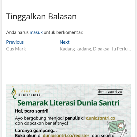
Tinggalkan Balasan
Anda harus
masuk
untuk berkomentar.
N
Previous
P
Next
N
Gus Mark
r
Kadang-kadang, Dipaksa itu Perlu…
e
a
e
x
v
v
t
i
p
i
o
o
g
u
s
s
t
a
p
:
s
o
i
s
t
p
:
o