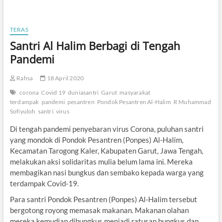
TERAS
Santri Al Halim Berbagi di Tengah
Pandemi
Rahsa
18 April 2020
corona
Covid 19
duniasantri
Garut
masyarakat
terdampak
pandemi
pesantren
Pondok Pesantren Al-Halim
R Muhammad
Sofiyuloh
santri
virus
Di tengah pandemi penyebaran virus Corona, puluhan santri
yang mondok di Pondok Pesantren (Ponpes) Al-Halim,
Kecamatan Tarogong Kaler, Kabupaten Garut, Jawa Tengah,
melakukan aksi solidaritas mulia belum lama ini. Mereka
membagikan nasi bungkus dan sembako kepada warga yang
terdampak Covid-19.
Para santri Pondok Pesantren (Ponpes) Al-Halim tersebut
bergotong royong memasak makanan. Makanan olahan
mereka kemudian dibungkus menjadi ratusan bungkus dan