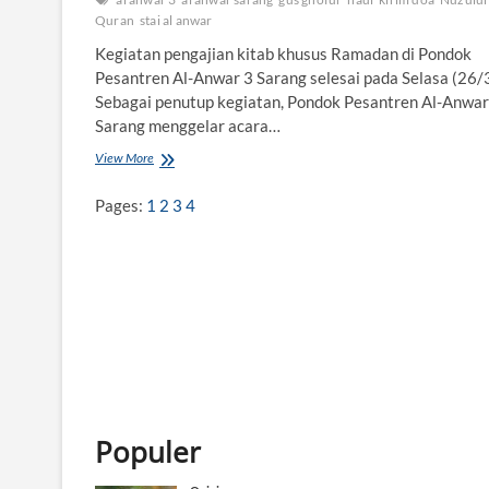
Quran
stai al anwar
Kegiatan pengajian kitab khusus Ramadan di Pondok
Pesantren Al-Anwar 3 Sarang selesai pada Selasa (26/3
Sebagai penutup kegiatan, Pondok Pesantren Al-Anwar
Sarang menggelar acara…
View More
P
e
s
Pages:
1
2
3
4
a
n
t
r
e
n
A
l
-
A
n
w
Populer
a
r