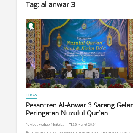
Tag:
al anwar 3
TERAS
Pesantren Al-Anwar 3 Sarang Gelar
Peringatan Nuzulul Qur`an
Abdalwahab Mujtaba
28 Maret 2024
al anwar 3
al anwar sarang
gus ghofur
haul
kirim doa
Nuzulul