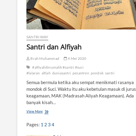
SANTRI WAY
Santri dan Alfiyah
Brah Muhammad
4 Mei 2020
#alfiyahibnumalik #santri #suci
#lalaran
alfiah
duniasantri
pesantren
pondok
santri
Semua bermula ketika aku sempat menikmati rasanya
mondok di Suci. Waktu itu aku kebetulan masuk di juru
keagamaan, MAK (Madrasah Aliyah Keagamaan). Ada
banyak kisah…
View More
S
a
n
Pages:
1
2
3
4
t
r